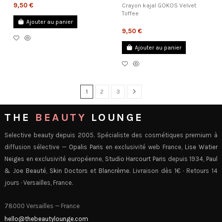
9,50 €
Crayon kajal GOKOS Velvet
Toffee
Ajouter au panier
9,50 €
Ajouter au panier
1
2
3
THE
BEAUTY
LOUNGE
Selective beauty depuis 2005. Spécialiste des cosmétiques premium à
diffusion sélective —
Opalis Paris
en exclusivité web France,
Lise Watier
Neiges
en exclusivité européenne,
Studio Harcourt Paris
depuis 1934,
Paul
& Joe Beauté
,
Skin Doctors
et
Blancrème
. Livraison dès 1€ · Retours 14
jours · Versailles, France.
78000 Versailles — France
hello@thebeautylounge.com