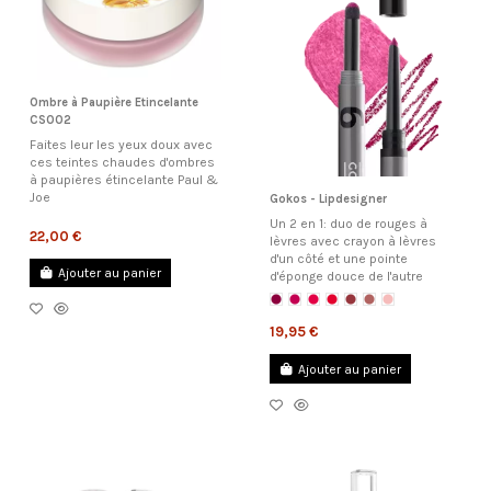
Ombre à Paupière Etincelante
CS002
Faites leur les yeux doux avec
ces teintes chaudes d'ombres
à paupières étincelante Paul &
Joe
Gokos - Lipdesigner
Un 2 en 1: duo de rouges à
22,00 €
lèvres avec crayon à lèvres
d'un côté et une pointe
Ajouter au panier
d'éponge douce de l'autre
19,95 €
Ajouter au panier