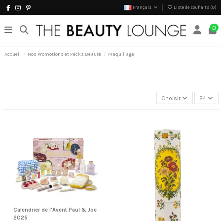
Français
Liste de souhaits (
0
)
0
Accueil
Nos Promotions et Packs Beauté
Maquillage
Choisir
24
Calendrier de l'Avent Paul & Joe
2025