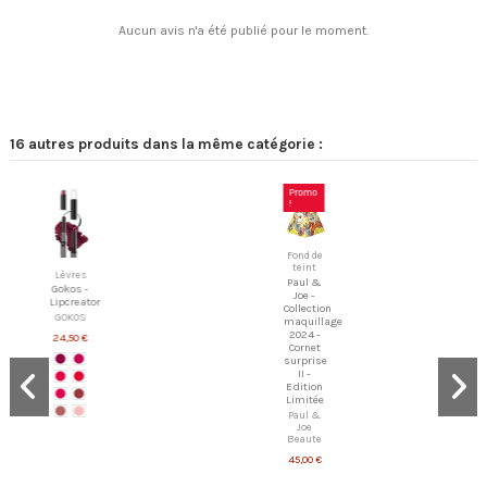
Aucun avis n'a été publié pour le moment.
16 autres produits dans la même catégorie :
Promo
!
Fond de
teint
Lèvres
Paul &
Gokos -
Joe -
Lipcreator
Collection
GOKOS
maquillage
2024 -
24,50 €
Cornet
surprise
II -
Edition
Limitée
Paul &
Joe
Beaute
45,00 €