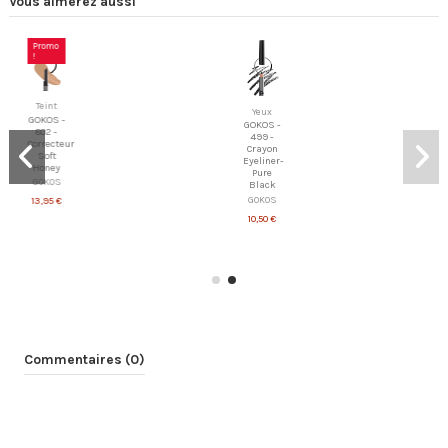
Vous aimerez aussi
Promo
!
Teint
Yeux
GOKOS -
GOKOS -
802 -
499 -
Correcteur
Crayon
Soft
Eyeliner-
Honey
Pure
GOKOS
Black
GOKOS
13,95 €
10,50 €
Commentaires (0)