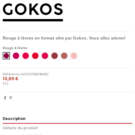
Rouge à lèvres en format slim par Gokos. Vous allez adorer!
Rouge à lèvres
601 - Emotional
602 - Splendid Fuschia
603 - Heat Wave
604 - Supreme
605 - Just Divine
606 - Feels So Good
607 - Be Mine
608 - Cherry Blossom
Référence
4250278618483
13,95 €
TTC
Description
Détails du produit