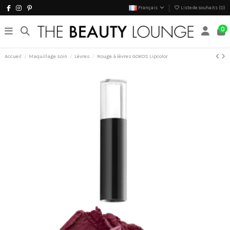
Français
Liste de souhaits (
0
)
0
Accueil
Maquillage soin
Lèvres
Rouge à lèvres GOKOS Lipcolor