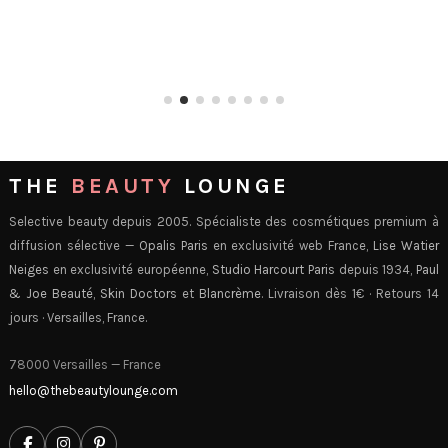
THE
BEAUTY
LOUNGE
Selective beauty depuis 2005. Spécialiste des cosmétiques premium à
diffusion sélective —
Opalis Paris
en exclusivité web France,
Lise Watier
Neiges
en exclusivité européenne,
Studio Harcourt Paris
depuis 1934,
Paul
& Joe Beauté
,
Skin Doctors
et
Blancrème
. Livraison dès 1€ · Retours 14
jours · Versailles, France.
78000 Versailles — France
hello@thebeautylounge.com