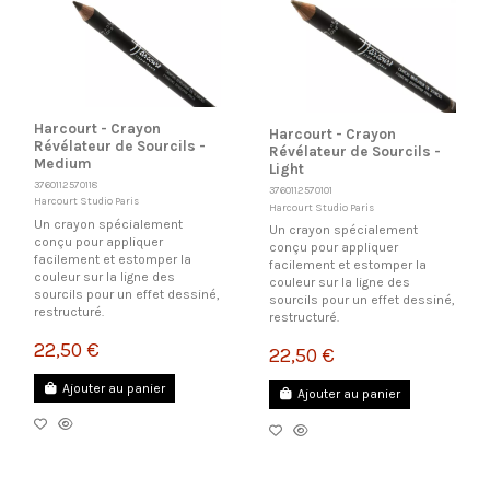
Harcourt - Crayon
Harcourt - Crayon
Révélateur de Sourcils -
Révélateur de Sourcils -
Medium
Light
3760112570118
3760112570101
Harcourt Studio Paris
Harcourt Studio Paris
Un crayon spécialement
Un crayon spécialement
conçu pour appliquer
conçu pour appliquer
facilement et estomper la
facilement et estomper la
couleur sur la ligne des
couleur sur la ligne des
sourcils pour un effet dessiné,
sourcils pour un effet dessiné,
restructuré.
restructuré.
22,50 €
22,50 €
Ajouter au panier
Ajouter au panier