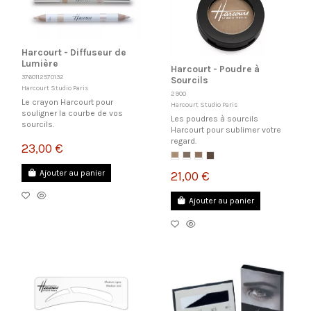
Harcourt - Diffuseur de
Lumière
Harcourt - Poudre à
3760112570132
Sourcils
Harcourt Studio Paris
2900
Le crayon Harcourt pour
Harcourt Studio Paris
souligner la courbe de vos
Les poudres à sourcils
sourcils.
Harcourt pour sublimer votre
regard.
23,00 €
Ajouter au panier
21,00 €
Ajouter au panier