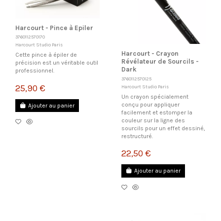
Harcourt - Pince à Epiler
3760112570170
Harcourt Studio Paris
Harcourt - Crayon
Cette pince à épiler de
Révélateur de Sourcils -
précision est un véritable outil
Dark
professionnel.
3760112570125
25,90 €
Harcourt Studio Paris
Un crayon spécialement
conçu pour appliquer
Ajouter au panier
facilement et estomper la
couleur sur la ligne des
sourcils pour un effet dessiné,
restructuré.
22,50 €
Ajouter au panier