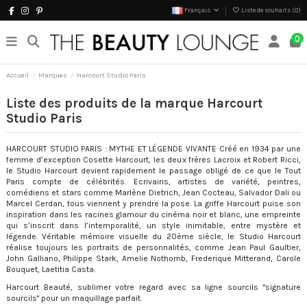
Français
Liste de souhaits (
0
)
0
Accueil
Marques
Harcourt Studio Paris
Liste des produits de la marque Harcourt
Studio Paris
HARCOURT STUDIO PARIS : MYTHE ET LÉGENDE VIVANTE Créé en 1934 par une
femme d’exception Cosette Harcourt, les deux frères Lacroix et Robert Ricci,
le Studio Harcourt devient rapidement le passage obligé de ce que le Tout
Paris compte de célébrités. Ecrivains, artistes de variété, peintres,
comédiens et stars comme Marlène Dietrich, Jean Cocteau, Salvador Dali ou
Marcel Cerdan, tous viennent y prendre la pose. La griffe Harcourt puise son
inspiration dans les racines glamour du cinéma noir et blanc, une empreinte
qui s’inscrit dans l’intemporalité, un style inimitable, entre mystère et
légende. Véritable mémoire visuelle du 20ème siècle, le Studio Harcourt
réalise toujours les portraits de personnalités, comme Jean Paul Gaultier,
John Galliano, Philippe Stark, Amelie Nothomb, Frederique Mitterand, Carole
Bouquet, Laetitia Casta.
Harcourt Beauté, sublimer votre regard avec sa ligne sourcils "signature
sourcils" pour un maquillage parfait.