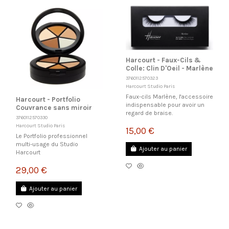
Harcourt - Faux-Cils &
Colle: Clin D'Oeil - Marlène
3760112570323
Harcourt Studio Paris
Faux-cils Marlène, l'accessoire
Harcourt - Portfolio
indispensable pour avoir un
Couvrance sans miroir
regard de braise.
3760112570330
Harcourt Studio Paris
15,00 €
Le Portfolio professionnel
multi-usage du Studio
Ajouter au panier
Harcourt
29,00 €
Ajouter au panier