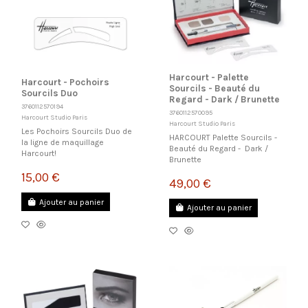
Harcourt - Palette
Harcourt - Pochoirs
Sourcils - Beauté du
Sourcils Duo
Regard - Dark / Brunette
3760112570194
3760112570095
Harcourt Studio Paris
Harcourt Studio Paris
Les Pochoirs Sourcils Duo de
HARCOURT Palette Sourcils -
la ligne de maquillage
Beauté du Regard - Dark /
Harcourt!
Brunette
15,00 €
49,00 €
Ajouter au panier
Ajouter au panier