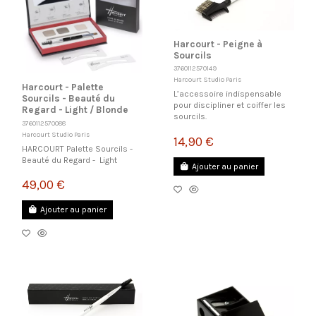
Harcourt - Peigne à
Sourcils
3760112570149
Harcourt Studio Paris
Harcourt - Palette
L’accessoire indispensable
Sourcils - Beauté du
pour discipliner et coiffer les
Regard - Light / Blonde
sourcils.
3760112570088
Harcourt Studio Paris
14,90 €
HARCOURT Palette Sourcils -
Beauté du Regard - Light
Ajouter au panier
49,00 €
Ajouter au panier