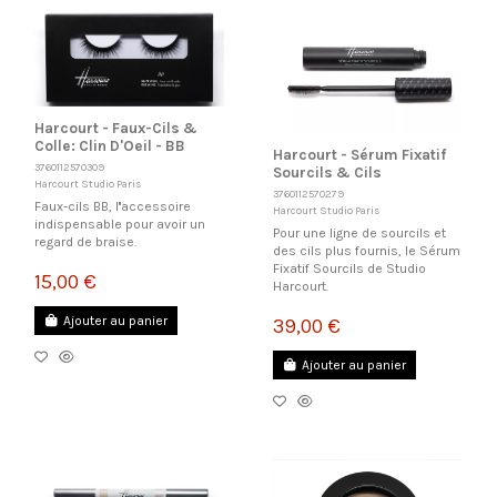
Harcourt - Faux-Cils &
Colle: Clin D'Oeil - BB
Harcourt - Sérum Fixatif
3760112570309
Sourcils & Cils
Harcourt Studio Paris
3760112570279
Faux-cils BB, l''accessoire
Harcourt Studio Paris
indispensable pour avoir un
Pour une ligne de sourcils et
regard de braise.
des cils plus fournis, le Sérum
Fixatif Sourcils de Studio
15,00 €
Harcourt.
Ajouter au panier
39,00 €
Ajouter au panier