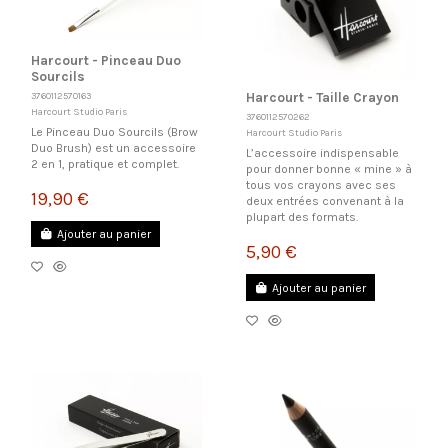
Harcourt - Pinceau Duo
Sourcils
3760112570163
Harcourt - Taille Crayon
Harcourt Studio Paris
3760112570262
Le Pinceau Duo Sourcils (Brow
Harcourt Studio Paris
Duo Brush) est un accessoire
L’accessoire indispensable
2 en 1, pratique et complet.
pour donner bonne « mine » à
tous vos crayons avec ses
19,90 €
deux entrées convenant à la
plupart des formats.
Ajouter au panier
5,90 €
Ajouter au panier