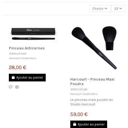
Choisir
22
Pinceau Anticernes
3760112570347
Harcourt Studio Paris
28,00 €
Ajouter au panier
Harcourt - Pinceau Maxi
Poudre
3760112570361
Harcourt Studio Paris
Le pinceau maxi poudre du
Studio Harcourt
59,00 €
Ajouter au panier