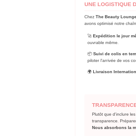
UNE LOGISTIQUE 
Chez
The Beauty Loung
avons optimisé notre chaîne
🚀
Expédition le jour m
ouvrable même.
📦
Suivi de colis en tem
piloter l'arrivée de vos c
🌍
Livraison Internation
TRANSPARENCE 
Plutôt que d'inclure les
transparence. Préparer 
Nous absorbons la ma