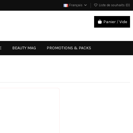
Français
Liste de souhaits (
0
)
Panier
/
Vide
Connexion
E
BEAUTY MAG
PROMOTIONS & PACKS