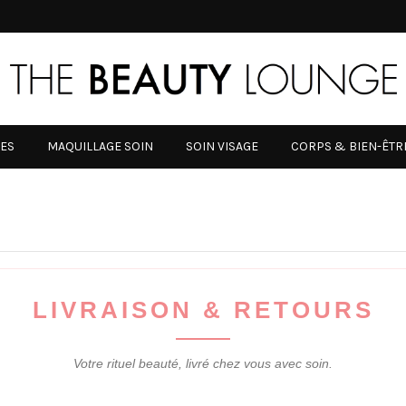
RES
MAQUILLAGE SOIN
SOIN VISAGE
CORPS & BIEN-ÊTR
LIVRAISON & RETOURS
Votre rituel beauté, livré chez vous avec soin.