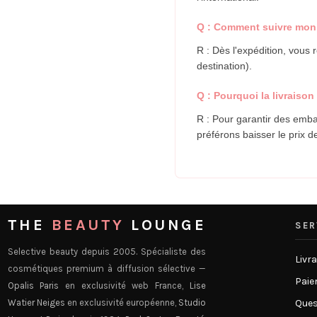
Q : Comment suivre mon 
R : Dès l'expédition, vous 
destination).
Q : Pourquoi la livraison 
R : Pour garantir des emba
préférons baisser le prix d
THE
BEAUTY
LOUNGE
SER
Selective beauty depuis 2005. Spécialiste des
Livr
cosmétiques premium à diffusion sélective —
Paie
Opalis Paris
en exclusivité web France,
Lise
Watier Neiges
en exclusivité européenne,
Studio
Ques