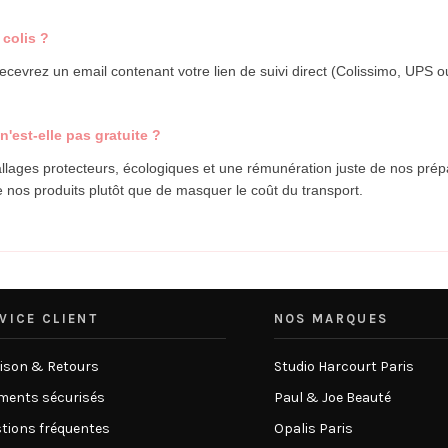
colis ?
recevrez un email contenant votre lien de suivi direct (Colissimo, UPS 
n'est-elle pas gratuite ?
llages protecteurs, écologiques et une rémunération juste de nos pré
e nos produits plutôt que de masquer le coût du transport.
VICE CLIENT
NOS MARQUES
aison & Retours
Studio Harcourt Paris
ments sécurisés
Paul & Joe Beauté
tions fréquentes
Opalis Paris