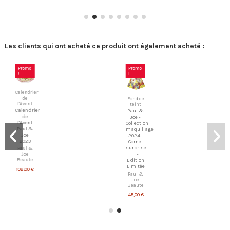
Les clients qui ont acheté ce produit ont également acheté :
Promo
Promo
!
!
Calendrier
de
Fond de
l'Avent
teint
Calendrier
Paul &
de
Joe -
l'Avent
Collection
Paul &
maquillage
Joe
2024 -
2023
Cornet
surprise
Paul &
II -
Joe
Beaute
Edition
Limitée
102,00 €
Paul &
Joe
Beaute
45,00 €