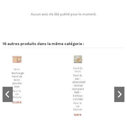
Aucun avis n'a été publié pour le moment.
16 autres produits dans la même catégorie :
Fond de
Teint
teint
Recharge
Paul &
Fond de
Joe -
teint
APAHZI001
poudre
- Boitier
N101
Compact
Paul &
P001 -
Joe
Edition
Beaute
Limitée
32,00 €
Paul &
Joe
Beaute
8,00 €