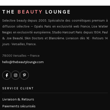
THE
BEAUTY
LOUNGE
Selective beauty depuis 2005. Spécialiste des cosmétiques premium à
diffusion sélective —
Opalis Paris
en exclusivité web France,
Lise Watier
Neiges
en exclusivité européenne,
Studio Harcourt Paris
depuis 1934,
Paul
& Joe Beauté
,
Skin Doctors
et
Blancrème
. Livraison dès 1€ · Retours 14
jours · Versailles, France.
78000 Versailles — France
hello@thebeautylounge.com
SERVICE CLIENT
Livraison & Retours
Paiements sécurisés