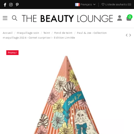
Français
Liste de souhaits (
0
)
0
Accueil
Maquillage soin
Teint
Fond de teint
Paul & Joe - Collection
maquillage 2024 - Cornet surprise I - Edition Limitée
Promo !