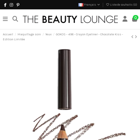
Français
Liste de souhaits (
0
)
0
Accueil
Maquillage soin
Yeux
GOKOS - 498 - Crayon Eyeliner - Chocolate Kiss -
Edition Limitée