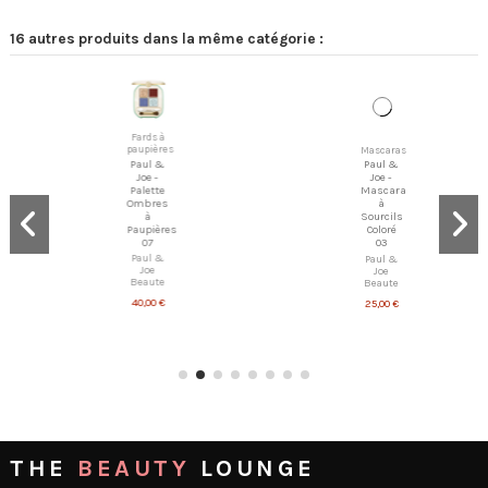
16 autres produits dans la même catégorie :
Fards à
paupières
Paul &
Joe -
Palette
Ombres
Mascaras
à
Paul &
Paupières
Joe -
07
Mascara
Paul &
à
Joe
Sourcils
Beaute
Coloré
03
40,00 €
Paul &
Joe
Beaute
25,00 €
THE
BEAUTY
LOUNGE