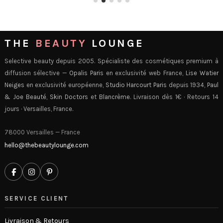
THE
BEAUTY
LOUNGE
Selective beauty depuis 2005. Spécialiste des cosmétiques premium à
diffusion sélective —
Opalis Paris
en exclusivité web France,
Lise Watier
Neiges
en exclusivité européenne,
Studio Harcourt Paris
depuis 1934,
Paul
& Joe Beauté
,
Skin Doctors
et
Blancrème
. Livraison dès 1€ · Retours 14
jours · Versailles, France.
78000 Versailles — France
hello@thebeautylounge.com
SERVICE CLIENT
Livraison & Retours