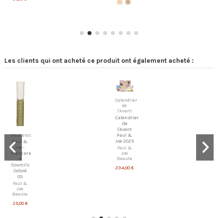
Les clients qui ont acheté ce produit ont également acheté :
Calendrier
de
l'Avent
Calendrier
de
l'Avent
Mascaras
Paul &
Joe 2025
Paul &
Joe -
Paul &
Mascara
Joe
Beaute
à
Sourcils
234,00 €
Coloré
03
Paul &
Joe
Beaute
25,00 €