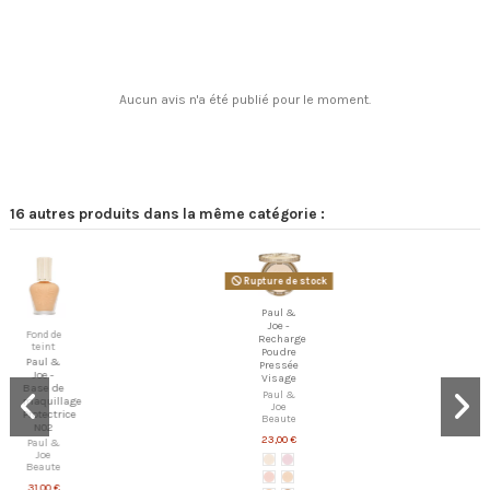
Aucun avis n'a été publié pour le moment.
16 autres produits dans la même catégorie :
Rupture de stock
Paul &
Joe -
Fond de
Recharge
teint
Poudre
Paul &
Pressée
Joe -
Visage
Base de
Paul &
maquillage
Joe
Protectrice
Beaute
N02
23,00 €
Paul &
Joe
Beaute
31,00 €