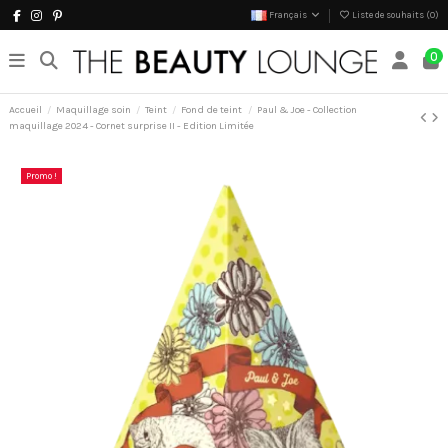
Français
Liste de souhaits (
0
)
0
Accueil
Maquillage soin
Teint
Fond de teint
Paul & Joe - Collection
maquillage 2024 - Cornet surprise II - Edition Limitée
Promo !