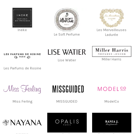
Ineke
Les Merveilleuses
Le Soft Perfume
Ladurée
Miller Harris
Lise Watier
Les Parfums de Rosine
Miss Ferling
MISSGUIDED
ModelCo