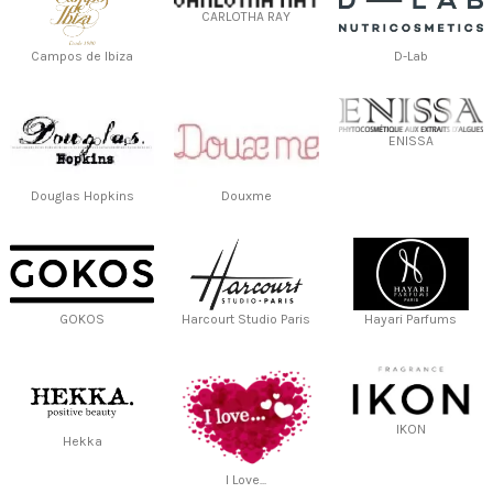
CARLOTHA RAY
Campos de Ibiza
D-Lab
ENISSA
Douglas Hopkins
Douxme
GOKOS
Harcourt Studio Paris
Hayari Parfums
IKON
Hekka
I Love...