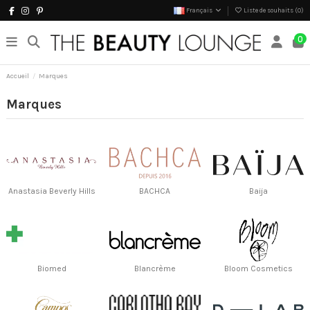
Français
Liste de souhaits (
0
)
0
Accueil
Marques
Marques
Anastasia Beverly Hills
BACHCA
Baija
Biomed
Blancrème
Bloom Cosmetics