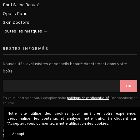
Paul & Joe Beauté
Opalis Paris
Skin Doctors
Toutes les marques →
RESTEZ INFORMÉS
Nouveautés, exclusivités et conseils beauté directement dans votre
boîte.
OK
En vous inscrivant, vous acceptez notre
politique de confidentialité
. Désabonnement
en 1 clic.
Notre site utilise des cookies pour améliorer votre expérience,
personnaliser les contenus et analyser notre trafic. En cliquant sur
"Accepter", vous consentez à notre utilisation des cookies.
© 2026 The Beauty Lounge · Place Privée SAS · Versailles, France
Accept
Mentions légales
CGV
Confidentialité