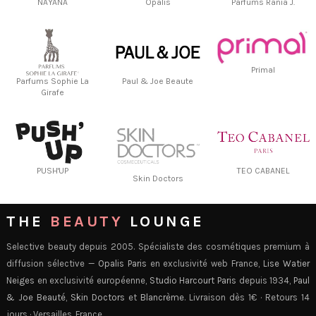
NAYANA
Opalis
Parfums Rania J.
Primal
Parfums Sophie La
Paul & Joe Beaute
Girafe
PUSH'UP
TEO CABANEL
Skin Doctors
THE
BEAUTY
LOUNGE
Selective beauty depuis 2005. Spécialiste des cosmétiques premium à
diffusion sélective —
Opalis Paris
en exclusivité web France,
Lise Watier
Neiges
en exclusivité européenne,
Studio Harcourt Paris
depuis 1934,
Paul
& Joe Beauté
,
Skin Doctors
et
Blancrème
. Livraison dès 1€ · Retours 14
jours · Versailles, France.