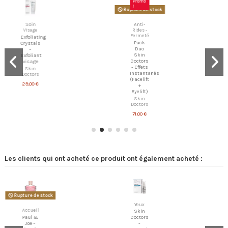
Promo
!
Rupture de stock
Soin
Anti-
Visage
Rides -
Fermeté
Exfoliating
Pack
Crystals
Duo
-
Skin
Exfoliant
Doctors
visage
- Effets
Skin
Instantanés
Doctors
(Facelift
29,00 €
+
Eyelift)
Skin
Doctors
71,00 €
Les clients qui ont acheté ce produit ont également acheté :
Rupture de stock
Yeux
Accueil
Skin
Paul &
Doctors
Joe -
-