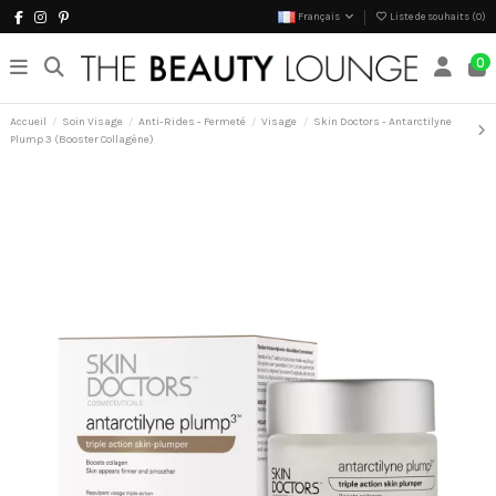
Français
Liste de souhaits (
0
)
0
Accueil
Soin Visage
Anti-Rides - Fermeté
Visage
Skin Doctors - Antarctilyne
Plump 3 (Booster Collagène)