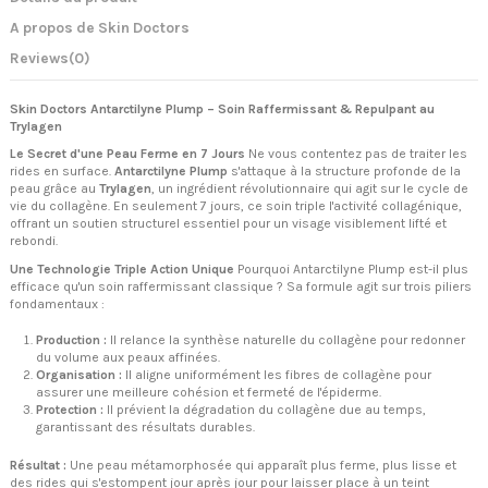
A propos de Skin Doctors
Reviews
(0)
Skin Doctors Antarctilyne Plump – Soin Raffermissant & Repulpant au
Trylagen
Le Secret d'une Peau Ferme en 7 Jours
Ne vous contentez pas de traiter les
rides en surface.
Antarctilyne Plump
s'attaque à la structure profonde de la
peau grâce au
Trylagen
, un ingrédient révolutionnaire qui agit sur le cycle de
vie du collagène. En seulement 7 jours, ce soin triple l'activité collagénique,
offrant un soutien structurel essentiel pour un visage visiblement lifté et
rebondi.
Une Technologie Triple Action Unique
Pourquoi Antarctilyne Plump est-il plus
efficace qu'un soin raffermissant classique ? Sa formule agit sur trois piliers
fondamentaux :
Production :
Il relance la synthèse naturelle du collagène pour redonner
du volume aux peaux affinées.
Organisation :
Il aligne uniformément les fibres de collagène pour
assurer une meilleure cohésion et fermeté de l'épiderme.
Protection :
Il prévient la dégradation du collagène due au temps,
garantissant des résultats durables.
Résultat :
Une peau métamorphosée qui apparaît plus ferme, plus lisse et
des rides qui s'estompent jour après jour pour laisser place à un teint