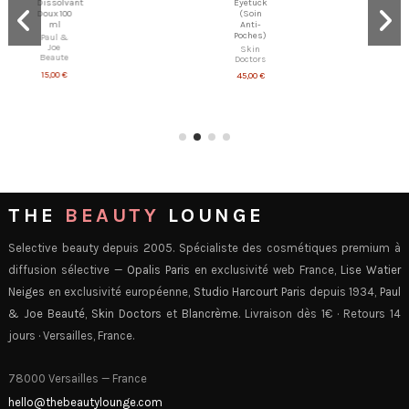
Dissolvant
Eyetuck
Doux 100
(Soin
ml
Anti-
Poches)
Paul &
Joe
Skin
Beaute
Doctors
15,00 €
45,00 €
THE
BEAUTY
LOUNGE
Selective beauty depuis 2005. Spécialiste des cosmétiques premium à
diffusion sélective —
Opalis Paris
en exclusivité web France,
Lise Watier
Neiges
en exclusivité européenne,
Studio Harcourt Paris
depuis 1934,
Paul
& Joe Beauté
,
Skin Doctors
et
Blancrème
. Livraison dès 1€ · Retours 14
jours · Versailles, France.
78000 Versailles — France
hello@thebeautylounge.com