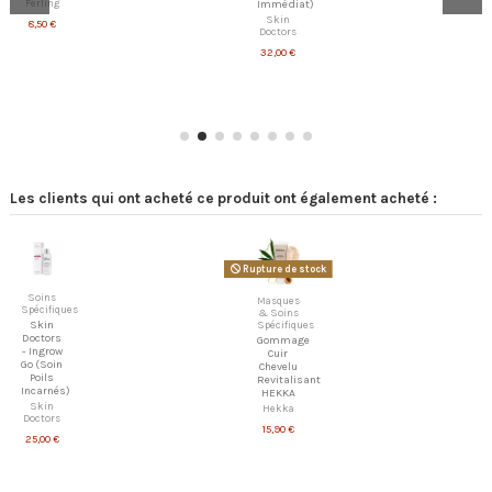
Ferling
Immédiat)
Skin
8,50 €
Doctors
32,00 €
Les clients qui ont acheté ce produit ont également acheté :
Rupture de stock
Soins
Masques
Spécifiques
& Soins
Skin
Spécifiques
Doctors
Gommage
- Ingrow
Cuir
Go (Soin
Chevelu
Poils
Revitalisant
Incarnés)
HEKKA
Skin
Hekka
Doctors
15,90 €
25,00 €