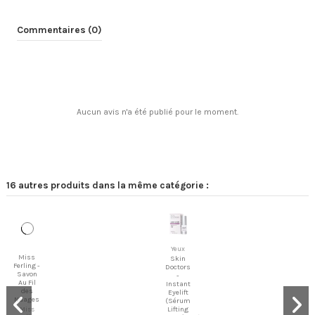
Commentaires (0)
Aucun avis n'a été publié pour le moment.
16 autres produits dans la même catégorie :
Yeux
Miss
Skin
Ferling -
Doctors
Savon
-
Au Fil
Instant
des
Eyelift
Nuages
(Sérum
Lifting
Miss