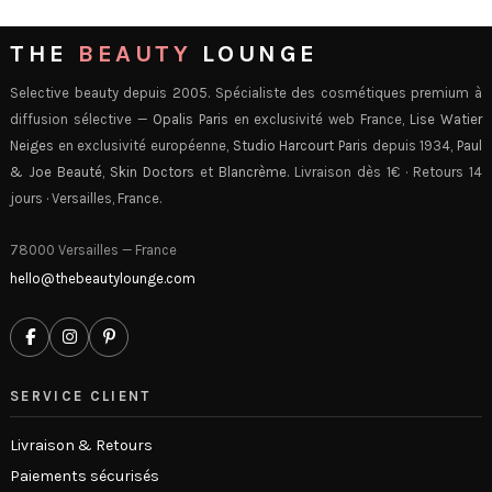
THE
BEAUTY
LOUNGE
Selective beauty depuis 2005. Spécialiste des cosmétiques premium à
diffusion sélective —
Opalis Paris
en exclusivité web France,
Lise Watier
Neiges
en exclusivité européenne,
Studio Harcourt Paris
depuis 1934,
Paul
& Joe Beauté
,
Skin Doctors
et
Blancrème
. Livraison dès 1€ · Retours 14
jours · Versailles, France.
78000 Versailles — France
hello@thebeautylounge.com
SERVICE CLIENT
Livraison & Retours
Paiements sécurisés