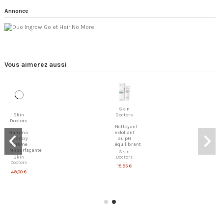
Annonce
Vous aimerez aussi
Skin
Skin
Doctors
Doctors
-
-
Nettoyant
Gamma
exfoliant
Hydroxy
au pH
- Crème
équilibrant
ressurfaçante
Skin
Doctors
Skin
Doctors
15,95 €
49,00 €