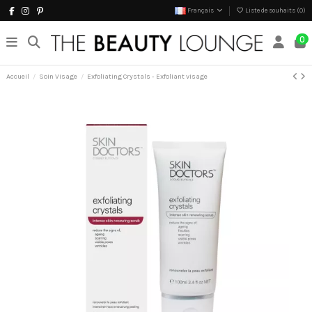
Français
Liste de souhaits (
0
)
0
Accueil
Soin Visage
Exfoliating Crystals - Exfoliant visage