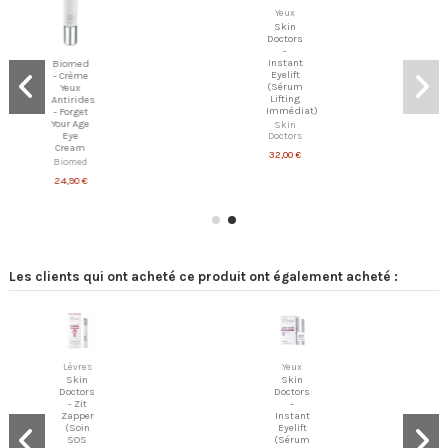
Yeux
Skin
Doctors
-
Instant
Biomed
Eyelift
- Crème
(Sérum
Yeux
Lifting
Antirides
Immédiat)
- Forget
Your Age
Skin
Eye
Doctors
Cream
32,00 €
Biomed
24,90 €
Les clients qui ont acheté ce produit ont également acheté :
Lèvres
Yeux
Skin
Skin
Doctors
Doctors
- Zit
-
Zapper
Instant
(Soin
Eyelift
SOS
(Sérum