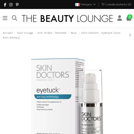
Français
Liste de souhaits (
0
)
0
Accueil
Soin Visage
Anti-Rides - Fermeté
Yeux
Skin Doctors - Eyetuck (Soin
Anti-Poches)