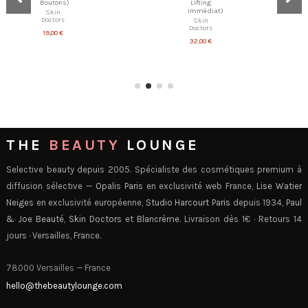
Boutons)
Lifting
Immédiat)
Skin
Doctors
Skin
Doctors
19,00 €
32,00 €
THE
BEAUTY
LOUNGE
Selective beauty depuis 2005. Spécialiste des cosmétiques premium à
diffusion sélective —
Opalis Paris
en exclusivité web France,
Lise Watier
Neiges
en exclusivité européenne,
Studio Harcourt Paris
depuis 1934,
Paul
& Joe Beauté
,
Skin Doctors
et
Blancrème
. Livraison dès 1€ · Retours 14
jours · Versailles, France.
78000 Versailles — France
hello@thebeautylounge.com