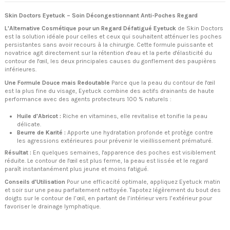
Skin Doctors Eyetuck – Soin Décongestionnant Anti-Poches Regard
L'Alternative Cosmétique pour un Regard Défatigué
Eyetuck
de Skin Doctors
est la solution idéale pour celles et ceux qui souhaitent atténuer les poches
persistantes sans avoir recours à la chirurgie. Cette formule puissante et
novatrice agit directement sur la rétention d'eau et la perte d'élasticité du
contour de l'œil, les deux principales causes du gonflement des paupières
inférieures.
Une Formule Douce mais Redoutable
Parce que la peau du contour de l'œil
est la plus fine du visage, Eyetuck combine des actifs drainants de haute
performance avec des agents protecteurs 100 % naturels :
Huile d'Abricot :
Riche en vitamines, elle revitalise et tonifie la peau
délicate.
Beurre de Karité :
Apporte une hydratation profonde et protège contre
les agressions extérieures pour prévenir le vieillissement prématuré.
Résultat :
En quelques semaines, l'apparence des poches est visiblement
réduite. Le contour de l'œil est plus ferme, la peau est lissée et le regard
paraît instantanément plus jeune et moins fatigué.
Conseils d'Utilisation
Pour une efficacité optimale, appliquez Eyetuck matin
et soir sur une peau parfaitement nettoyée. Tapotez légèrement du bout des
doigts sur le contour de l’œil, en partant de l’intérieur vers l’extérieur pour
favoriser le drainage lymphatique.