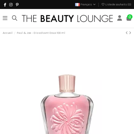
Français
Liste de souhaits (
0
)
0
Accueil
Paul & Joe - Dissolvant Doux 100 ml