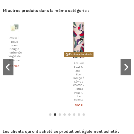
16 autres produits dans la même catégorie :
Accueil
Doux
me -
Bougie
Parfumée
Rupture de stock
Végétale
Douxme
Accueil
39,00 €
Paul &
Joe -
Etui
Rouge à
Lèvres
CS 035 -
Rouge
Paul &
Joe
Beaute
8,00 €
Les clients qui ont acheté ce produit ont également acheté :