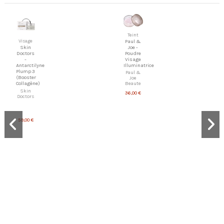
Teint
Visage
Paul &
Joe -
Skin
Poudre
Doctors
Visage
-
Illuminatrice
Antarctilyne
Plump 3
Paul &
(Booster
Joe
Beaute
Collagène)
Skin
36,00 €
Doctors
59,00 €