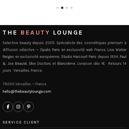
THE
BEAUTY
LOUNGE
Selective beauty depuis 2005. Spécialiste des cosmétiques premium à
diffusion sélective —
Opalis Paris
en exclusivité web France,
Lise Watier
Neiges
en exclusivité européenne,
Studio Harcourt Paris
depuis 1934,
Paul
& Joe Beauté
,
Skin Doctors
et
Blancrème
. Livraison dès 1€ · Retours 14
jours · Versailles, France.
78000 Versailles — France
hello@thebeautylounge.com
SERVICE CLIENT