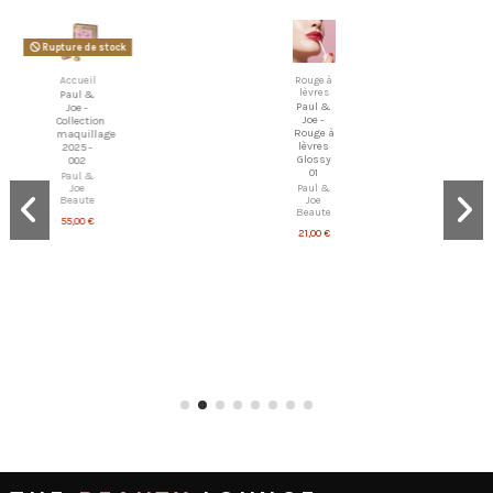
Rupture de stock
Accueil
Rouge à
lèvres
Paul &
Paul &
Joe -
Joe -
Collection
Rouge à
maquillage
lèvres
2025 -
Glossy
002
01
Paul &
Joe
Paul &
Beaute
Joe
Beaute
55,00 €
21,00 €