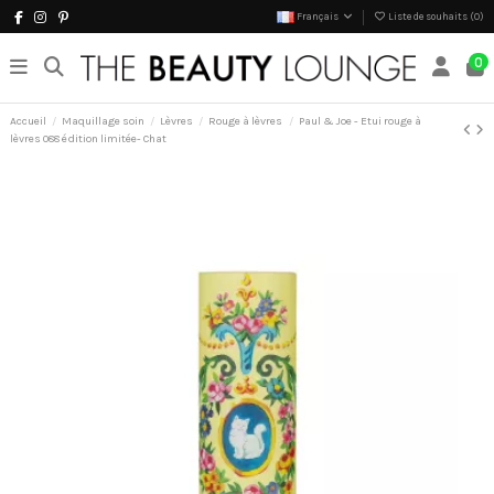
Français
Liste de souhaits (
0
)
0
Accueil
Maquillage soin
Lèvres
Rouge à lèvres
Paul & Joe - Etui rouge à
lèvres 088 édition limitée- Chat