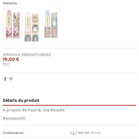
Variants
Référence
4969527508542
19,00 €
TTC
Détails du produit
A propos de Paul & Joe Beaute
Reviews
(0)
Contenance
3 g / Net Wt. 0.1 oz.