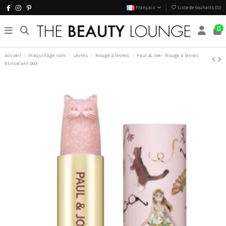
Français
Liste de souhaits (
0
)
0
Accueil
Maquillage soin
Lèvres
Rouge à lèvres
Paul & Joe - Rouge à lèvres
Etincelant 003