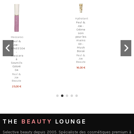
Hydratant
Paul &
Joe -
Crème
soin
pour les
Mascaras
mains
Paul &
03 -
Joe -
Musk
APAEES04
Boisé
-
Paul &
Mascara
Joe
à
Beaute
Sourcils
Coloré
16,00 €
04
Paul &
Joe
Beaute
25,00 €
THE
BEAUTY
LOUNGE
Selective beauty depuis 2005. Spécialiste des cosmétiques premium à