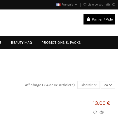
Français
Liste de souhaits (
0
)
Panier
/
Vide
Connexion
E
BEAUTY MAG
PROMOTIONS & PACKS
Affichage 1-24 de 112 article(s)
Choisir
24
13,00 €