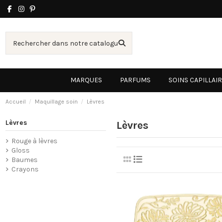
MARQUES
PARFUMS
SOINS CAPILLAI
Accueil
Maquillage soin
Lèvres
Lèvres
Lèvres
Rouge à lèvres
Gloss
Baumes
Crayons