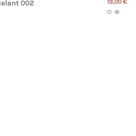
19,00 €
celant 002