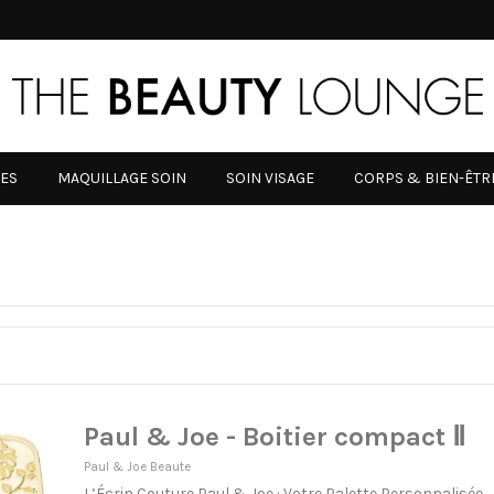
RES
MAQUILLAGE SOIN
SOIN VISAGE
CORPS & BIEN-ÊTR
Paul & Joe - Boitier compact Ⅱ
Paul & Joe Beaute
L’Écrin Couture Paul & Joe : Votre Palette Personnalisée