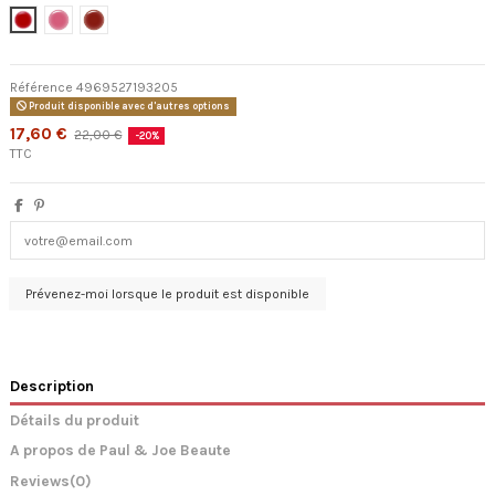
#01 - Cocktail Cherry
#02 - Tutu Ballerina
#03 - L’Heure du Thé
Référence
4969527193205
Produit disponible avec d'autres options
17,60 €
22,00 €
-20%
TTC
Description
Détails du produit
A propos de Paul & Joe Beaute
Reviews
(0)