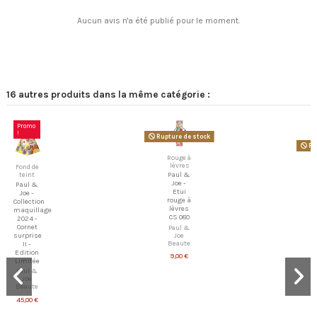
Aucun avis n'a été publié pour le moment.
16 autres produits dans la même catégorie :
Promo
!
Rupture de stock
Ru
Rouge à
lèvres
Fond de
teint
Paul &
Joe -
Paul &
Etui
Joe -
rouge à
Collection
lèvres
maquillage
CS 080
2024 -
Cornet
Paul &
surprise
Joe
Beaute
II -
Edition
9,00 €
Limitée
Paul &
Joe
Beaute
45,00 €