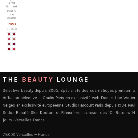
Effet
Brillant
Paul &
Joe
Beaute
17,60 €
22,00 €
THE
BEAUTY
LOUNGE
Selective beauty depuis 2005. Spécialiste des cosmétiques premium à
diffusion sélective —
Opalis Paris
en exclusivité web France,
Lise Watier
Neiges
en exclusivité européenne,
Studio Harcourt Paris
depuis 1934,
Paul
& Joe Beauté
,
Skin Doctors
et
Blancrème
. Livraison dès 1€ · Retours 14
jours · Versailles, France.
78000 Versailles — France