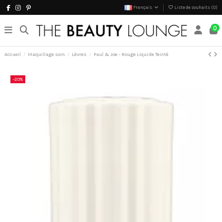
Français
Liste de souhaits (
0
)
0
Accueil
Maquillage soin
Lèvres
Paul & Joe - Rouge Liquide Teinté
-20%