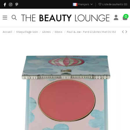
Français
Liste de souhaits (
0
)
0
Accueil
Maquillage soin
Lèvres
Gloss
Paul & Joe - Fard à Lèvres Mat CS 132