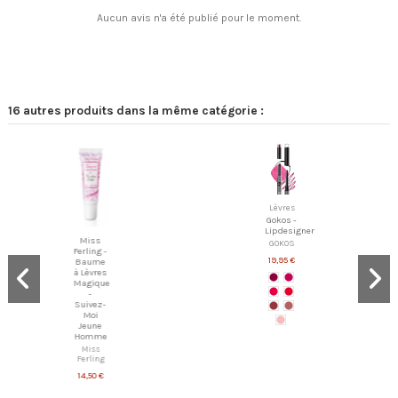
Aucun avis n'a été publié pour le moment.
16 autres produits dans la même catégorie :
Lèvres
Gokos -
Lipdesigner
Miss
GOKOS
Ferling -
19,95 €
Baume
à Lèvres
Magique
-
Suivez-
Moi
Jeune
Homme
Miss
Ferling
14,50 €