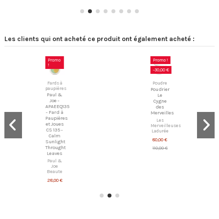
Les clients qui ont acheté ce produit ont également acheté :
Promo
Promo !
!
-30,00 €
Fards à
Poudre
paupières
Poudrier
Paul &
Le
Joe -
Cygne
APAEEQ135
des
- Fard à
Merveilles
Paupières
Les
et Joues
Merveilleuses
CS 135 -
Ladurée
Calm
80,00 €
Sunlight
Throught
110,00 €
Leaves
Paul &
Joe
Beaute
28,00 €