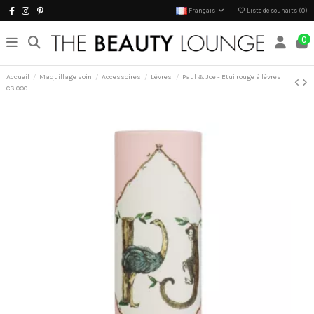
Français
Liste de souhaits (
0
)
0
Accueil
Maquillage soin
Accessoires
Lèvres
Paul & Joe - Etui rouge à lèvres
CS 090