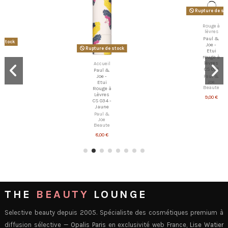
Rupture de stock
Rouge à
lèvres
Paul &
Joe -
Etui
Rupture de stock
rouge à
lèvres
CS 078
Accueil
Paul &
Paul &
Joe
Joe -
Beaute
Etui
Rouge à
9,00 €
Lèvres
CS 034 -
Jaune
Paul &
Joe
Beaute
8,00 €
THE
BEAUTY
LOUNGE
Selective beauty depuis 2005. Spécialiste des cosmétiques premium à
diffusion sélective —
Opalis Paris
en exclusivité web France,
Lise Watier