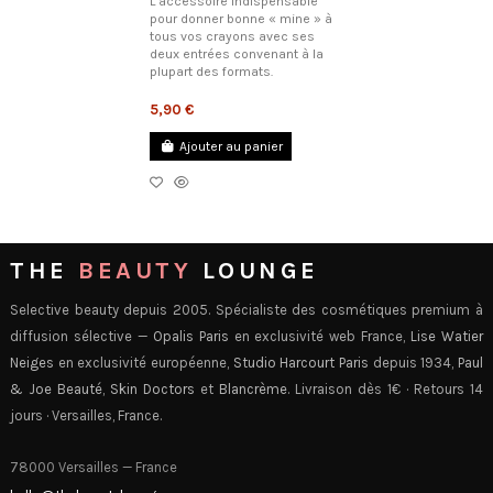
L’accessoire indispensable
pour donner bonne « mine » à
tous vos crayons avec ses
deux entrées convenant à la
plupart des formats.
5,90 €
Ajouter au panier
THE
BEAUTY
LOUNGE
Selective beauty depuis 2005. Spécialiste des cosmétiques premium à
diffusion sélective —
Opalis Paris
en exclusivité web France,
Lise Watier
Neiges
en exclusivité européenne,
Studio Harcourt Paris
depuis 1934,
Paul
& Joe Beauté
,
Skin Doctors
et
Blancrème
. Livraison dès 1€ · Retours 14
jours · Versailles, France.
78000 Versailles — France