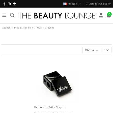
Français
Liste de souhaits (
0
)
0
Accueil
Maquillage soin
Yeux
Crayons
Choisir
1
Harcourt - Taille Crayon