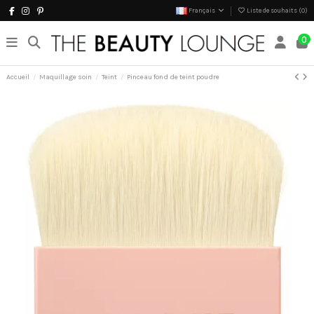
Français
Liste de souhaits (
0
)
0
Accueil
Maquillage soin
Teint
Pinceau fond de teint poudre