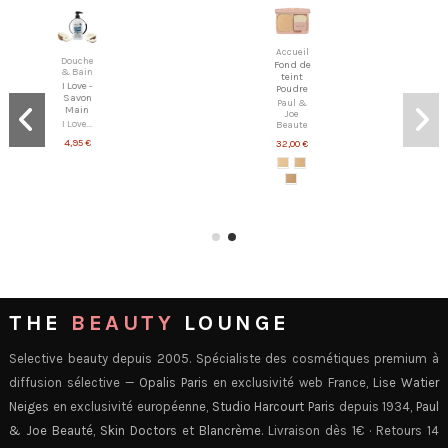
Accueil
Douche
Fond de
& Bain
teint
I Love -
Poudre
Savon
Paul &
Main
Joe
I Love...
Beaute
4,95 €
32,00 €
THE
BEAUTY
LOUNGE
Selective beauty depuis 2005. Spécialiste des cosmétiques premium à
diffusion sélective —
Opalis Paris
en exclusivité web France,
Lise Watier
Neiges
en exclusivité européenne,
Studio Harcourt Paris
depuis 1934,
Paul
& Joe Beauté
,
Skin Doctors
et
Blancrème
. Livraison dès 1€ · Retours 14