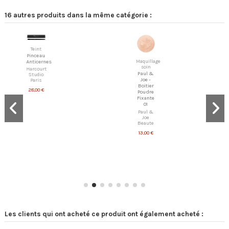
16 autres produits dans la même catégorie :
Teint
Pinceau
Maquillage
Anticernes
soin
Harcourt
Paul &
Studio
Joe -
Paris
Boitier
28,00 €
Poudre
Fixante
01
Paul &
Joe
Beaute
13,00 €
Les clients qui ont acheté ce produit ont également acheté :