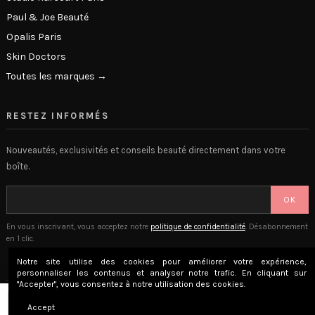
Paul & Joe Beauté
Opalis Paris
Skin Doctors
Toutes les marques →
RESTEZ INFORMÉS
Nouveautés, exclusivités et conseils beauté directement dans votre
boîte.
OK
En vous inscrivant, vous acceptez notre
politique de confidentialité
. Désabonnement
en 1 clic.
Notre site utilise des cookies pour améliorer votre expérience,
personnaliser les contenus et analyser notre trafic. En cliquant sur
"Accepter", vous consentez à notre utilisation des cookies.
© 2026 The Beauty Lounge · Place Privée SAS · Versailles, France
Ajouter au panier
Accept
Mentions légales
CGV
Confidentialité