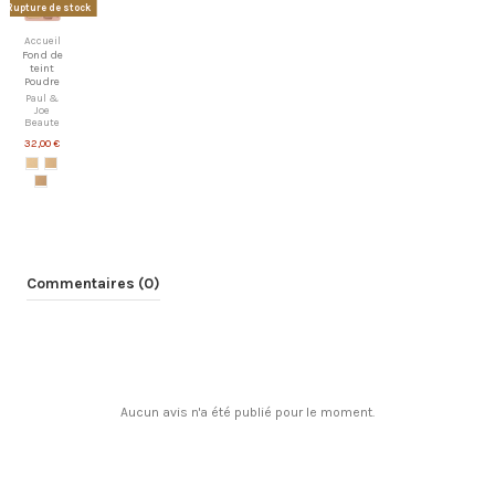
Rupture de stock
Accueil
Fond de
teint
Poudre
Paul &
Joe
Beaute
32,00 €
Commentaires (0)
Aucun avis n'a été publié pour le moment.