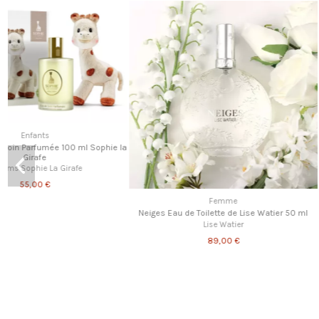
Femme
Palo Santo & Patchouli Vert Eau de parfum
naturelle 50 ml par Carlotha Ray
CARLOTHA RAY
85,00 €
Femme
Paul & Joe - Brume Rafraîc
Paul & Joe Beau
32,00 €