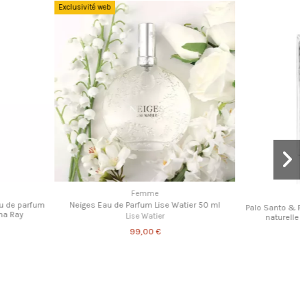
Femme
Femme
 807 - Floral Unisex
Poire & Santal Blanc Eau de parfum 15 ml
Carlotha Ray
IKON
CARLOTHA RAY
69,00 €
25,00 €