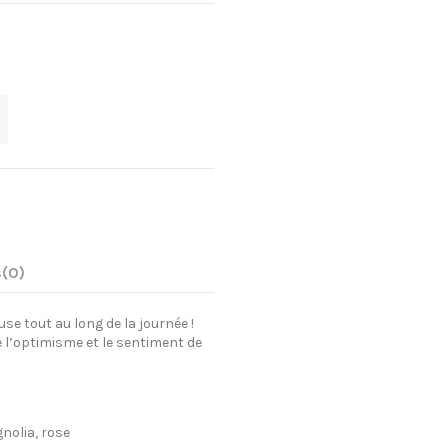
s
(0)
e tout au long de la journée !
 l’optimisme et le sentiment de
gnolia, rose