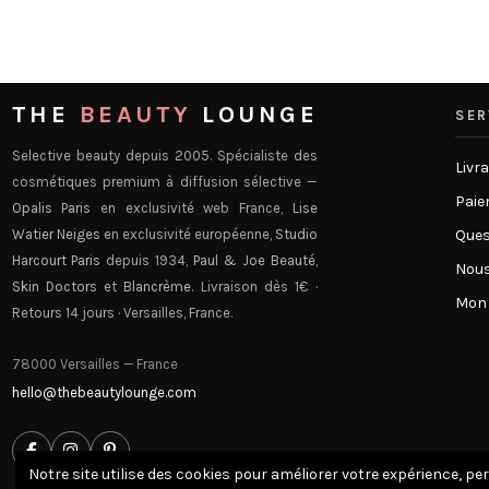
THE
BEAUTY
LOUNGE
SER
Selective beauty depuis 2005. Spécialiste des
Livr
cosmétiques premium à diffusion sélective —
Paie
Opalis Paris
en exclusivité web France,
Lise
Watier Neiges
en exclusivité européenne,
Studio
Ques
Harcourt Paris
depuis 1934,
Paul & Joe Beauté
,
Nous
Skin Doctors
et
Blancrème
. Livraison dès 1€ ·
Mon
Retours 14 jours · Versailles, France.
78000 Versailles — France
hello@thebeautylounge.com
Notre site utilise des cookies pour améliorer votre expérience, pe