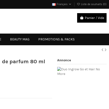
Français
Liste de souhaits (
0
)
Panier
/
Vide
Connexion
E
BEAUTY MAG
PROMOTIONS & PACKS
Annonce
u de parfum 80 ml