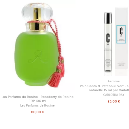
Femme
hissante 001
Myrrhe & Bois Brûlés Eau de parfum naturelle
IKON
50 ml par Carlotha Ray
te
CARLOTHA RAY
85,00 €