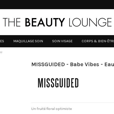
RES
MAQUILLAGE SOIN
SOIN VISAGE
CORPS & BIEN-ÊTR
ml
MISSGUIDED - Babe Vibes - Ea
Un fruité floral optimiste