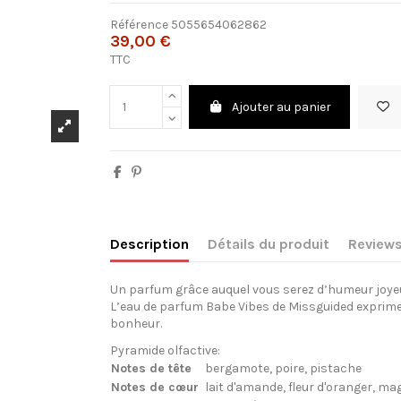
Référence
5055654062862
39,00 €
TTC
Ajouter au panier
Description
Détails du produit
Review
Un parfum grâce auquel vous serez d’humeur joyeus
L’eau de parfum Babe Vibes de Missguided exprime
bonheur.
Pyramide olfactive:
Notes de tête
bergamote, poire, pistache
Notes de cœur
lait d'amande, fleur d'oranger, ma