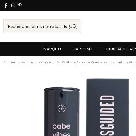
MARQUES
PARFUMS
SOINS CAPILLAI
Accueil
Parfum
Femme
MISSGUIDED - Babe Vibes - Eau de parfum 80 