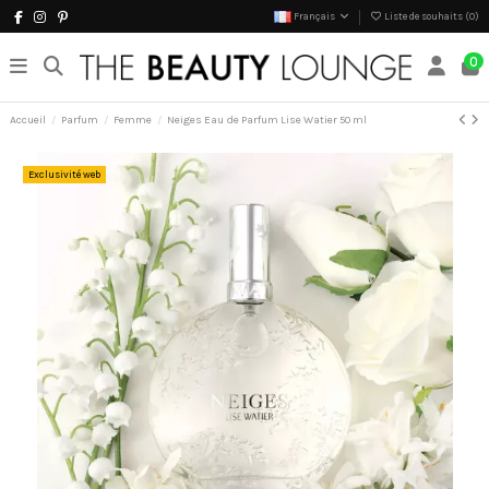
Français
Liste de souhaits (
0
)
0
Accueil
Parfum
Femme
Neiges Eau de Parfum Lise Watier 50 ml
Exclusivité web