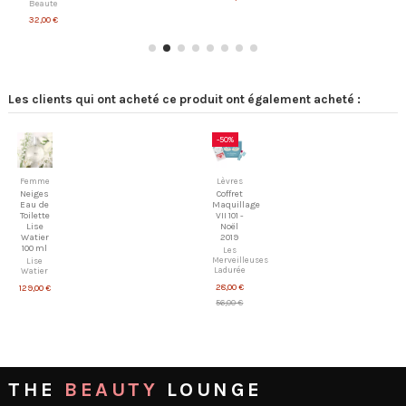
Beaute
32,00 €
Les clients qui ont acheté ce produit ont également acheté :
-50%
Femme
Lèvres
Neiges
Coffret
Eau de
Maquillage
Toilette
VII 101 -
Lise
Noël
Watier
2019
100 ml
Les
Merveilleuses
Lise
Ladurée
Watier
28,00 €
129,00 €
56,00 €
THE
BEAUTY
LOUNGE