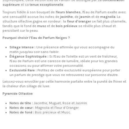
sophistiquée, cette version Eau de Parfum se distingue par sa
concentration
supérieure
et sa
tenue exceptionnelle
.
Toujours fidèle à son bouquet de
fleurs blanches
, l'Eau de Parfum exalte avec
une sensualité accrue les notes de
jacinthe
, de
jasmin
et de
magnolia
. La
structure olfactive gagne en rondeur : la
fleur d’oranger
se fait plus charnelle,
tandis que le fond de
musc
et de
bois précieux
se révèle plus chaud et
persistant sur la peau.
Pourquoi choisir l’Eau de Parfum Neiges ?
Sillage Intense :
Une présence affirmée qui vous accompagne du
matin jusqu'au soir sans faiblir.
Élégance Sophistiquée :
Si l'Eau de Toilette est un vent de fraîcheur,
l'Eau de Parfum est une caresse de lumière, idéale pour les grandes
occasions ou pour affirmer votre personnalité.
Exclusivité Rare :
Profitez de cette exclusivité européenne pour porter
un parfum de prestige que vous ne retrouverez sur personne d'autre.
Laissez-vous envoûter par cette harmonie parfaite entre la pureté de l'hiver et
la chaleur d'un sillage de luxe.
Pyramide Olfactive
Notes de tête :
Jacinthe, Muguet, Rose et Jasmin.
Notes de cœur :
Magnolia et Fleur d’Oranger.
Notes de fond :
Bois précieux et Musc.