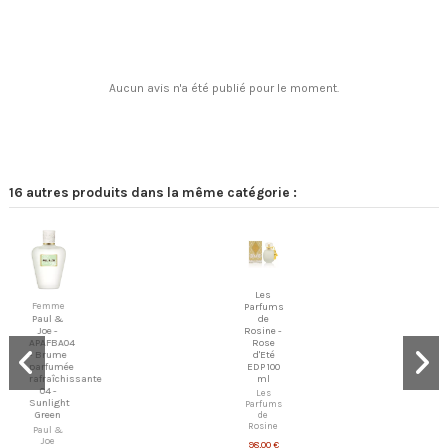
Aucun avis n'a été publié pour le moment.
16 autres produits dans la même catégorie :
Les
Femme
Parfums
de
Paul &
Rosine -
Joe -
Rose
APAFBA04
d'Eté
- Brume
EDP 100
parfumée
ml
rafraîchissante
04 -
Les
Sunlight
Parfums
de
Green
Rosine
Paul &
Joe
98,00 €