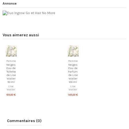
Annonce
Vous aimerez aussi
Femme
Femme
Neiges
Neiges
Eau de
Eau de
Toilette
Parfum
de Lise
de Lise
Watier
Watier
50 ml
100 ml
Lise
Lise
Watier
Watier
89,00 €
145,00 €
Commentaires (0)