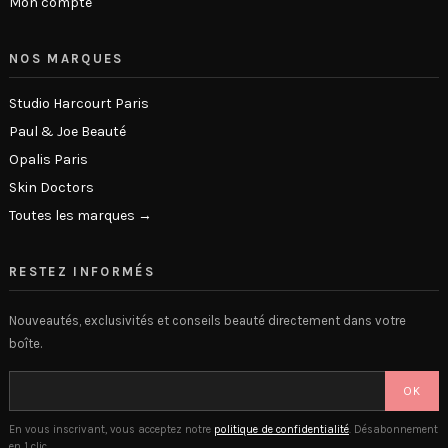
Mon compte
NOS MARQUES
Studio Harcourt Paris
Paul & Joe Beauté
Opalis Paris
Skin Doctors
Toutes les marques →
RESTEZ INFORMÉS
Nouveautés, exclusivités et conseils beauté directement dans votre
boîte.
OK
En vous inscrivant, vous acceptez notre
politique de confidentialité
. Désabonnement
en 1 clic.