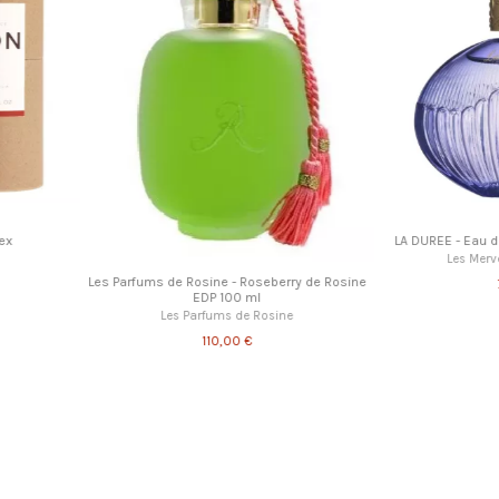
ck
Femme
Miss Ferlin
de Sac
Paul & Joe - APAFBA05 - Brume parfumée
rafraîchissante 05 - Spice Latte
Paul & Joe Beaute
32,00 €