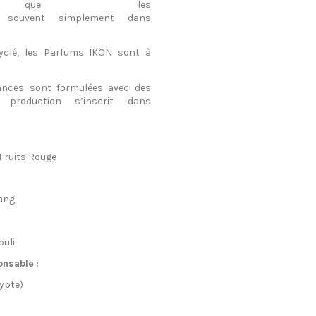
e les
souvent
simplement
dans
yclé
, les Parfums IKON
sont
à
rances
sont
formulées
avec des
production
s’inscrit
dans
 Fruits Rouge
ang
ouli
onsable
:
ypte
)