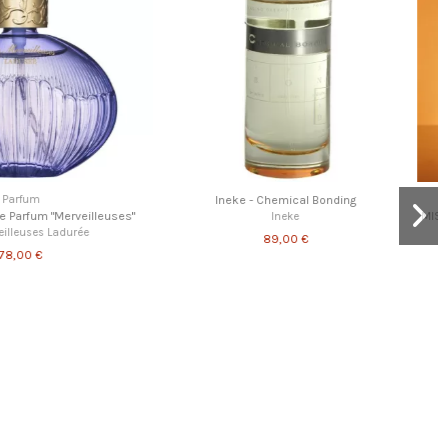
g - Baguette Attrape Coeur
Femme
MISSGUIDED - Babe Dreams - Eau de parfum 10
Miss Ferling
ml
11,95 €
MISSGUIDED
14,00 €