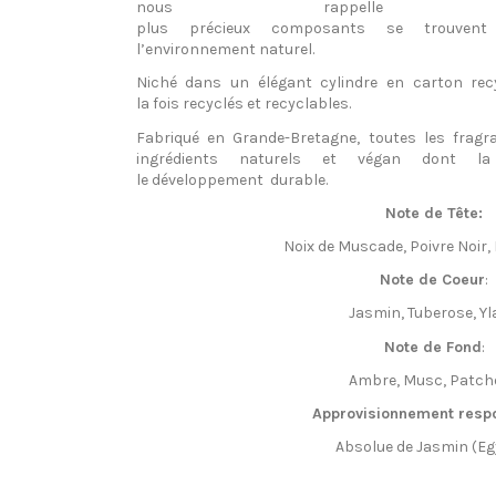
nous
rappelle
qu
plus
précieux
composants
se
trouvent
l’
environnement
naturel.
Niché
dans un
élégant
cylindre
en
carton
rec
la
fois
recyclés
et recyclables.
Fa
briqué
en
Grande-Bretagne,
toutes
les frag
ingrédients
naturels
et végan
dont
la 
le
développement
durable.
Note de Tête:
Noix
de Muscade, Poivre Noir,
Note de Coeur
:
Jasmin, Tuberose,
Yl
Note de Fond
:
Ambre,
Musc
, Patch
Approvisionnement resp
Absolue
de Jasmin (
Eg