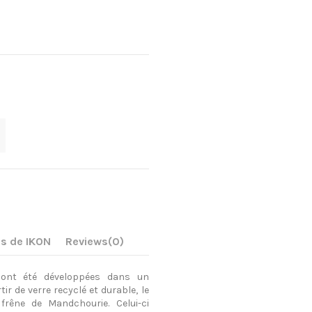
s de IKON
Reviews
(0)
,
ont
été
développées
dans un
tir
de
verre
recyclé
et durable,
le
e
frêne
de
Mandchourie
.
Celui
-ci