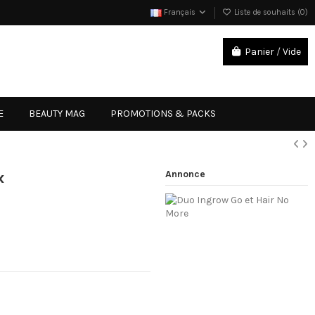
Français
Liste de souhaits (
0
)
Panier
/
Vide
Connexion
E
BEAUTY MAG
PROMOTIONS & PACKS
Annonce
x