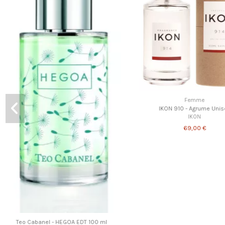
Parfum
MISSGUIDED - Babe Oud - Eau de parfum 10 ml
MISSGUIDED
Rupture de sto
14,00 €
Accueil
Traveller 120 Vapo 
0,00 €