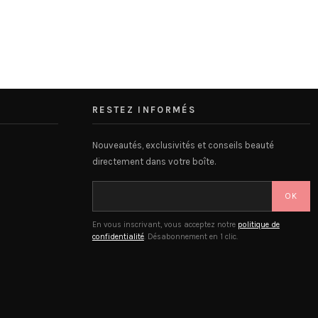
RESTEZ INFORMÉS
Nouveautés, exclusivités et conseils beauté
directement dans votre boîte.
OK
En vous inscrivant, vous acceptez notre
politique de
confidentialité
. Désabonnement en 1 clic.