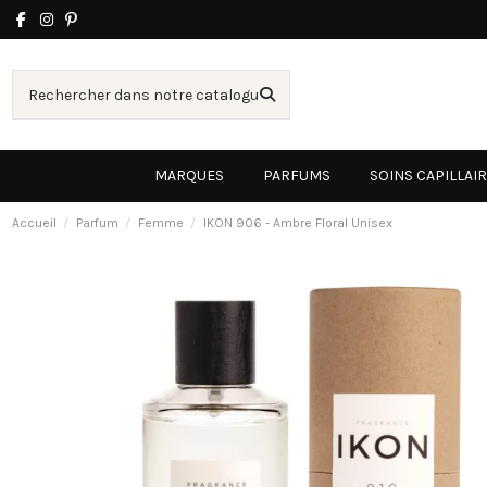
MARQUES
PARFUMS
SOINS CAPILLAI
Accueil
Parfum
Femme
IKON 906 - Ambre Floral Unisex