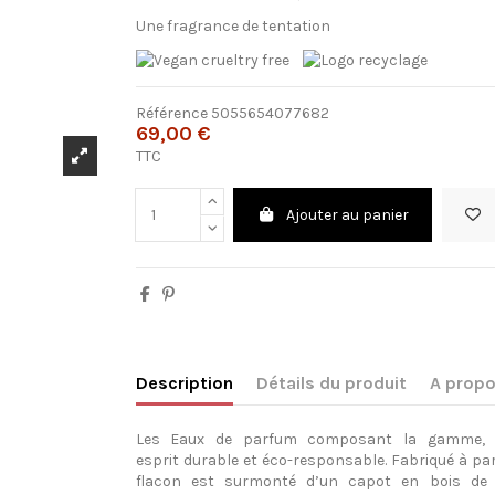
Une fragrance de tentation
Référence
5055654077682
69,00 €
TTC
Ajouter au panier
Description
Détails du produit
A propo
Les
Eaux
de parfum
composant
la
gamme
esprit
durable
et
éco-responsable
.
Fabriqué
à
par
flacon
est
surmonté
d’un capot
en
bois
d