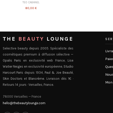
THE
BEAUTY
LOUNGE
SER
Selective beauty depuis 2005. Spécialiste des
Livr
cosmétiques premium à diffusion sélective —
Paie
Opalis Paris
en exclusivité web France,
Lise
Watier Neiges
en exclusivité européenne,
Studio
Ques
Harcourt Paris
depuis 1934,
Paul & Joe Beauté
,
Nous
Skin Doctors
et
Blancrème
. Livraison dès 1€ ·
Mon
Retours 14 jours · Versailles, France.
78000 Versailles — France
hello@thebeautylounge.com