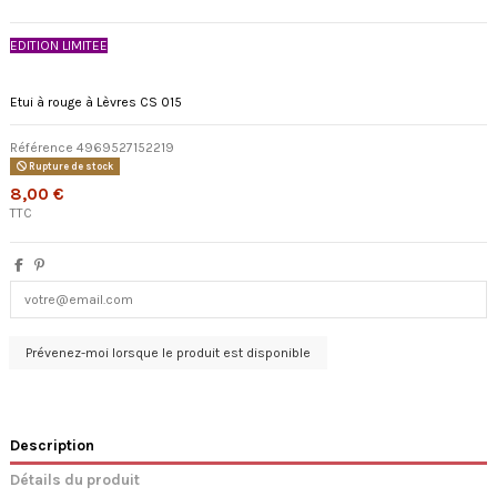
EDITION LIMITEE
Etui à rouge à Lèvres CS 015
Référence
4969527152219
Rupture de stock
8,00 €
TTC
Description
Détails du produit