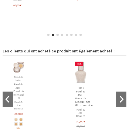
40,00 €
Les clients qui ont acheté ce produit ont également acheté :
-15%
Ru
Fond de
teint
Paul &
Joe -
Teint
Fond de
Paul &
Teint Gel
Joe -
N
Base de
Maquillage
Paul &
Joe
Illuminatrice
Beaute
Paul &
Joe
31,00 €
Beaute
30,60 €
36,00 €