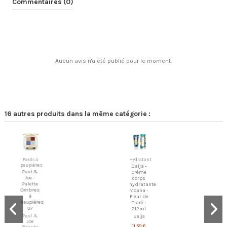
Commentaires (0)
Aucun avis n'a été publié pour le moment.
16 autres produits dans la même catégorie :
Fards à
Hydratant
paupières
Baïja -
Paul &
Crème
Joe -
corps
Palette
hydratante
Ombres
Moana -
à
Fleur de
Paupières
Tiaré -
07
212ml
Paul &
Baija
Joe
11,50 €
Beaute