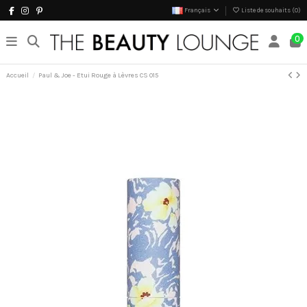
Français
Liste de souhaits (
0
)
0
Accueil
Paul & Joe - Etui Rouge à Lèvres CS 015