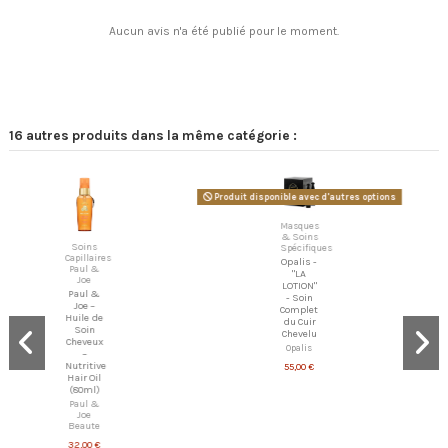
Aucun avis n'a été publié pour le moment.
16 autres produits dans la même catégorie :
Produit disponible avec d'autres options
Masques
& Soins
Soins
Spécifiques
Capillaires
Opalis -
Paul &
"LA
Joe
LOTION"
Paul &
- Soin
Joe –
Complet
Huile de
du Cuir
Soin
Chevelu
Cheveux
Opalis
–
Nutritive
55,00 €
Hair Oil
(80ml)
Paul &
Joe
Beaute
32,00 €