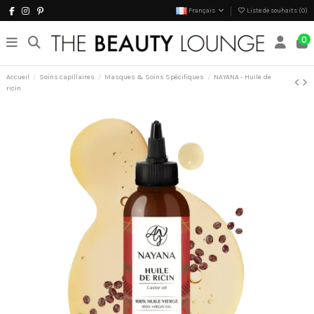
Français
Liste de souhaits (
0
)
0
Accueil
Soins capillaires
Masques & Soins Spécifiques
NAYANA - Huile de
ricin