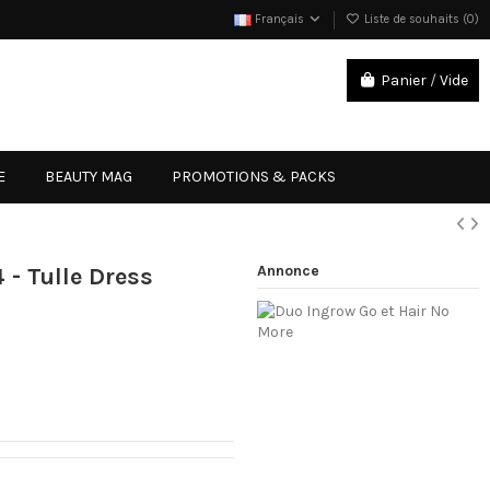
Français
Liste de souhaits (
0
)
Panier
/
Vide
Connexion
E
BEAUTY MAG
PROMOTIONS & PACKS
Annonce
 - Tulle Dress