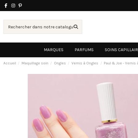
MARQUES
PARFUMS
SOINS CAPILLAI
Accueil
Maquillage soin
Ongles
Vernis à Ongles
Paul & Joe - Vernis 