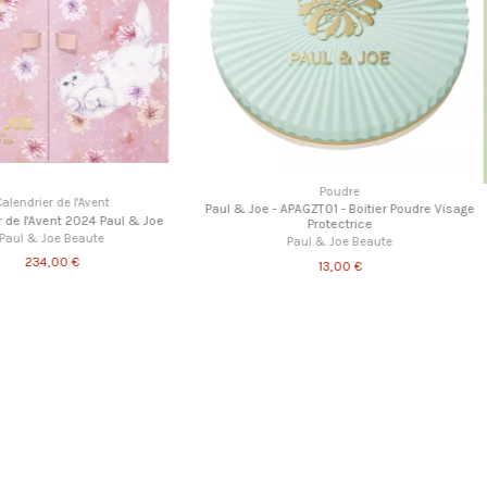
Poudre
ent
Paul & Joe - APAGZT01 - Boitier Poudre Visage
4 Paul & Joe
Paul & Joe - V
Protectrice
te
Paul & Joe Beaute
P
13,00 €