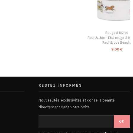
Rouge à lèvres
Paul & Joe - Etui rouge à lèvres 082
Paul & Joe Beaute
9,00 €
RESTEZ INFORMÉS
Nouveautés, exclusivités et conseils beauté
directement dans votre boîte.
OK