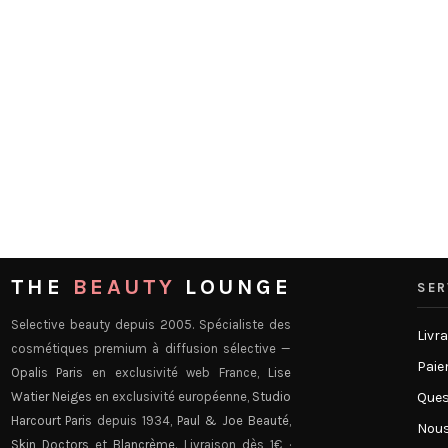
THE
BEAUTY
LOUNGE
SER
Selective beauty depuis 2005. Spécialiste des
Livr
cosmétiques premium à diffusion sélective —
Paie
Opalis Paris
en exclusivité web France,
Lise
Watier Neiges
en exclusivité européenne,
Studio
Ques
Harcourt Paris
depuis 1934,
Paul & Joe Beauté
,
Nous
Skin Doctors
et
Blancrème
. Livraison dès 1€ ·