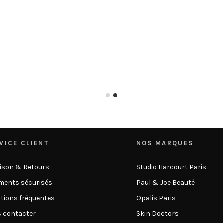
VICE CLIENT
NOS MARQUES
aison & Retours
Studio Harcourt Paris
ments sécurisés
Paul & Joe Beauté
tions fréquentes
Opalis Paris
 contacter
Skin Doctors