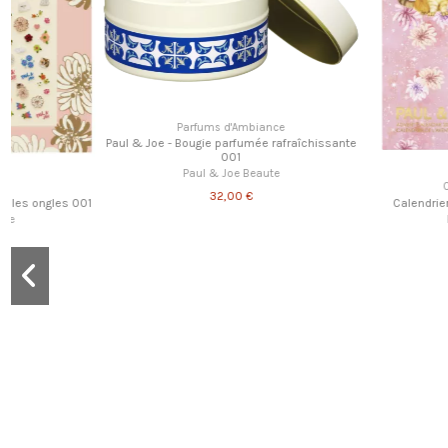
Parfums d'Ambiance
Paul & Joe - Bougie parfumée rafraîchissante
001
Paul & Joe Beaute
Calendrier de l'Av
32,00 €
1
Calendrier de l'Avent 202
Paul & Joe Beau
234,00 €