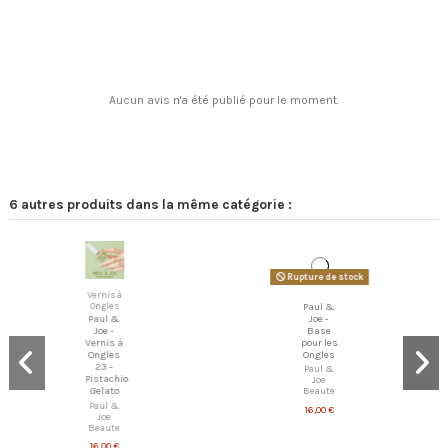
Aucun avis n'a été publié pour le moment.
6 autres produits dans la même catégorie :
Rupture de stock
Paul &
Vernis à
Ongles
Joe -
Base
Paul &
pour les
Joe -
Ongles
Vernis à
Ongles
Paul &
24 -
Joe
Tulle
Beaute
Dress
16,00 €
Paul &
Joe
Beaute