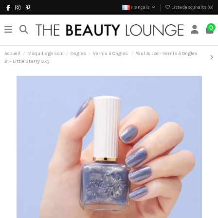
Français
Liste de souhaits (
0
)
0
Accueil
Maquillage soin
Ongles
Vernis à Ongles
Paul & Joe - Vernis à Ongles
21 - Little Starry Sky