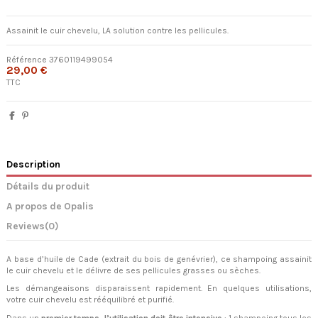
Assainit le cuir chevelu, LA solution contre les pellicules.
Référence
3760119499054
29,00 €
TTC
Description
Détails du produit
A propos de Opalis
Reviews
(0)
A base d’huile de Cade (extrait du bois de genévrier), ce shampoing assainit
le cuir chevelu et le délivre de ses pellicules grasses ou sèches.
Les démangeaisons disparaissent rapidement. En quelques utilisations,
votre cuir chevelu est rééquilibré et purifié.
Dans un
premier temps, l’utilisation doit être intensive
: 1 shampoing tous les