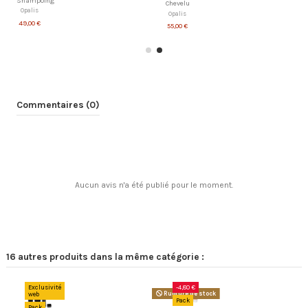
Shampoing
Chevelu
Opalis
Opalis
49,00 €
55,00 €
Commentaires (0)
Aucun avis n'a été publié pour le moment.
16 autres produits dans la même catégorie :
Exclusivité
-4,80 €
web
Rupture de stock
Pack
Pack