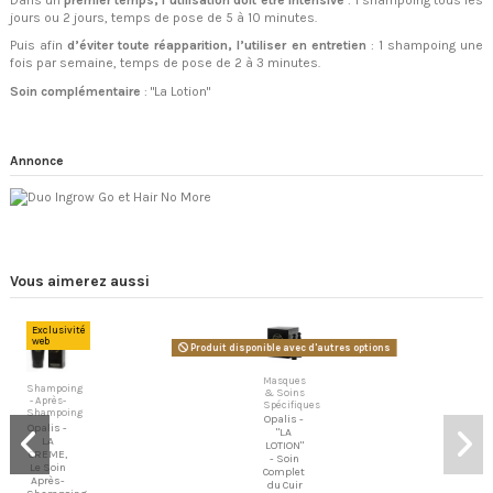
jours ou 2 jours, temps de pose de 5 à 10 minutes.
Puis afin
d’éviter toute réapparition, l’utiliser en entretien
: 1 shampoing une
fois par semaine, temps de pose de 2 à 3 minutes.
Soin complémentaire
: "La Lotion"
Annonce
Vous aimerez aussi
Exclusivité
web
Produit disponible avec d'autres options
Masques
Shampoing
& Soins
- Après-
Spécifiques
Shampoing
Opalis -
Opalis -
"LA
LA
LOTION"
CREME,
- Soin
Le Soin
Complet
Après-
du Cuir