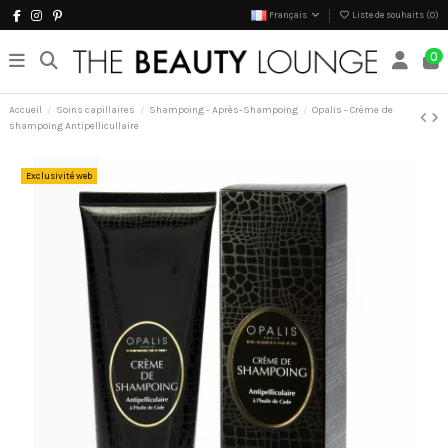
Français
Liste de souhaits (
0
)
0
Accueil
Soins capillaires
Shampoing - Après-Shampoing
Opalis - Crème de
shampoing Antipellicullaire
Exclusivité web