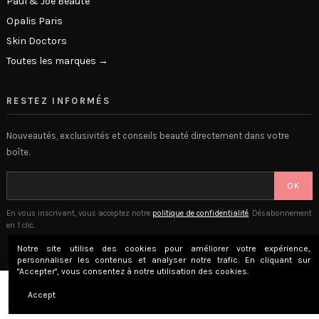
Paul & Joe Beauté
Opalis Paris
Skin Doctors
Toutes les marques →
RESTEZ INFORMÉS
Nouveautés, exclusivités et conseils beauté directement dans votre
boîte.
OK
En vous inscrivant, vous acceptez notre
politique de confidentialité
. Désabonnement
en 1 clic.
Notre site utilise des cookies pour améliorer votre expérience,
personnaliser les contenus et analyser notre trafic. En cliquant sur
"Accepter", vous consentez à notre utilisation des cookies.
© 2026 The Beauty Lounge · Place Privée SAS · Versailles, France
Ajouter au panier
Accept
Mentions légales
CGV
Confidentialité