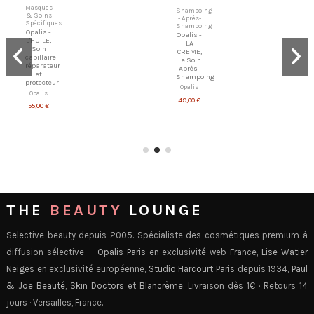
Masques
Shampoing
& Soins
- Après-
Spécifiques
Shampoing
Opalis -
Opalis -
L'HUILE,
LA
Soin
CREME,
capillaire
Le Soin
réparateur
Après-
et
Shampoing
protecteur
Opalis
Opalis
49,00 €
55,00 €
THE
BEAUTY
LOUNGE
Selective beauty depuis 2005. Spécialiste des cosmétiques premium à
diffusion sélective —
Opalis Paris
en exclusivité web France,
Lise Watier
Neiges
en exclusivité européenne,
Studio Harcourt Paris
depuis 1934,
Paul
& Joe Beauté
,
Skin Doctors
et
Blancrème
. Livraison dès 1€ · Retours 14
jours · Versailles, France.