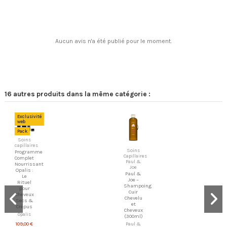
Aucun avis n'a été publié pour le moment.
16 autres produits dans la même catégorie :
Exclusivité
web
Pack
Soins
capillaires
Soins
Programme
Capillaires
Complet
Paul &
Nourrissant
Joe
Opalis :
Paul &
Le
Joe –
Rituel
Shampoing
pour
Cuir
Cheveux
Chevelu
Secs &
et
Crépus
Cheveux
Opalis
(300ml)
Paul &
109,00 €