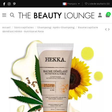
Français
Liste de souhaits (
0
)
0
Accueil
Soins capillaires
Shampoing - Après-Shampoing
Baume capillaire
démêlant HEKKA - Nutrition et Force