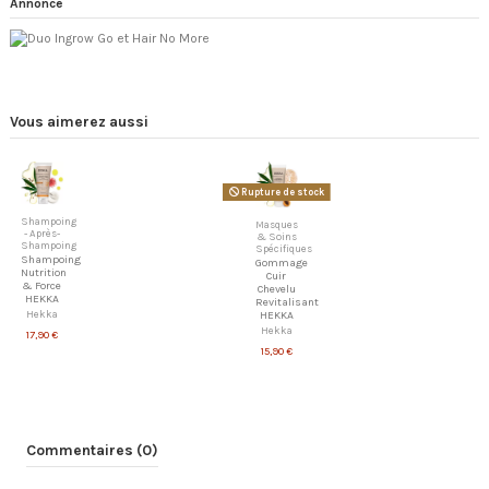
Annonce
Vous aimerez aussi
Rupture de stock
Shampoing
Masques
- Après-
& Soins
Shampoing
Spécifiques
Shampoing
Gommage
Nutrition
Cuir
& Force
Chevelu
HEKKA
Revitalisant
Hekka
HEKKA
Hekka
17,90 €
15,90 €
Commentaires (0)