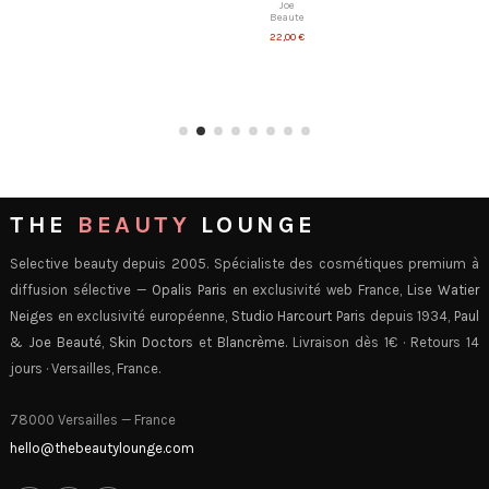
Joe
Beaute
22,00 €
THE
BEAUTY
LOUNGE
Selective beauty depuis 2005. Spécialiste des cosmétiques premium à
diffusion sélective —
Opalis Paris
en exclusivité web France,
Lise Watier
Neiges
en exclusivité européenne,
Studio Harcourt Paris
depuis 1934,
Paul
& Joe Beauté
,
Skin Doctors
et
Blancrème
. Livraison dès 1€ · Retours 14
jours · Versailles, France.
78000 Versailles — France
hello@thebeautylounge.com