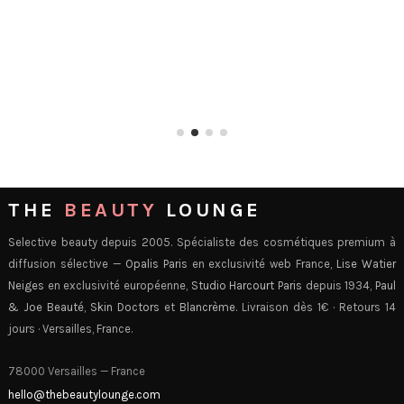
THE
BEAUTY
LOUNGE
Selective beauty depuis 2005. Spécialiste des cosmétiques premium à
diffusion sélective —
Opalis Paris
en exclusivité web France,
Lise Watier
Neiges
en exclusivité européenne,
Studio Harcourt Paris
depuis 1934,
Paul
& Joe Beauté
,
Skin Doctors
et
Blancrème
. Livraison dès 1€ · Retours 14
jours · Versailles, France.
78000 Versailles — France
hello@thebeautylounge.com