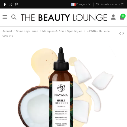
Français
Liste de souhaits (
0
)
0
Accueil
Soins capillaires
Masques & Soins Spécifiques
NAYANA - Huile de
Coco bio