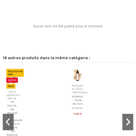
Aucun avis n'a été publié pour le moment.
16 autres produits dans la même catégorie :
Exclusivité
web
-8,00 €
Masques
Pack
& Soins
Soins
Spécifiques
Capillaires
NAYANA
Paul &
- Huile
Joe
de ricin
Paul &
NAYANA
Joe
Beauté
11,90 €
–
L'Escapade
Capillaire
Parfaite
– Kit
Routine