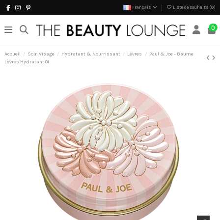
Français
Liste de souhaits (
0
)
0
Accueil
Soin Visage
Hydratant & Nourrissant
Lèvres
Paul & Joe - Baume
Lèvres Hydratant 01