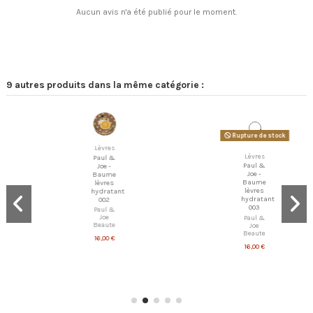
Aucun avis n'a été publié pour le moment.
9 autres produits dans la même catégorie :
Rupture de stock
Lèvres
Lèvres
Paul &
Paul &
Joe -
Joe -
Baume
Baume
lèvres
lèvres
hydratant
hydratant
002
003
Paul &
Paul &
Joe
Joe
Beaute
Beaute
16,00 €
16,00 €