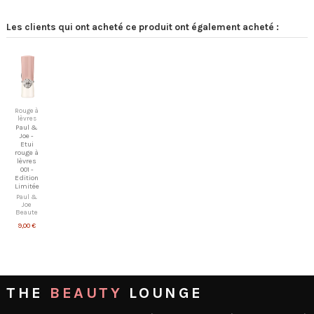
Les clients qui ont acheté ce produit ont également acheté :
Rouge à
lèvres
Paul &
Joe -
Etui
rouge à
lèvres
001 -
Edition
Limitée
Paul &
Joe
Beaute
9,00 €
THE
BEAUTY
LOUNGE