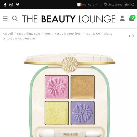
Français
Liste de souhaits (
0
)
0
Accueil
Maquillage soin
Yeux
Fards à paupières
Paul & Joe - Palette
Ombres à Paupières 06