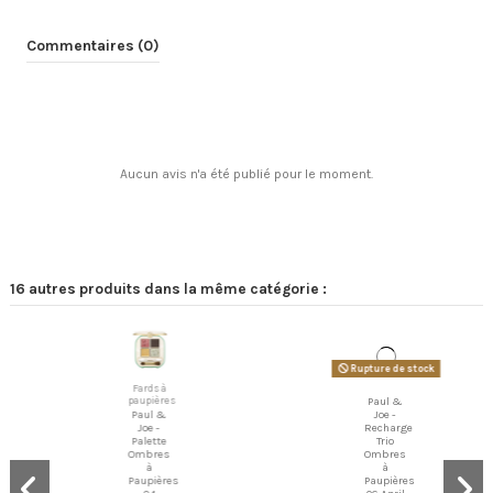
Commentaires (0)
Aucun avis n'a été publié pour le moment.
16 autres produits dans la même catégorie :
Rupture de stock
Paul &
Fards à
Joe -
paupières
Recharge
Paul &
Trio
Joe -
Ombres
Palette
à
Ombres
Paupières
à
06 April
Paupières
in Paris