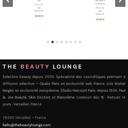
04
Paul &
Paul &
Joe
Joe
Beaute
Beaute
30,00 €
40,00 €
THE
BEAUTY
LOUNGE
Selective beauty depuis 2005. Spécialiste des cosmétiques premium à
diffusion sélective —
Opalis Paris
en exclusivité web France,
Lise Watier
Neiges
en exclusivité européenne,
Studio Harcourt Paris
depuis 1934,
Paul
& Joe Beauté
,
Skin Doctors
et
Blancrème
. Livraison dès 1€ · Retours 14
jours · Versailles, France.
78000 Versailles — France
hello@thebeautylounge.com