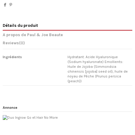
Détails du produit
A propos de Paul & Joe Beaute
Reviews
(0)
Ingrédients
Hydratant: Acide Hyaluronique
(Sodium hyaluronate) Emollients:
Huile de Jojoba (Simmondsia
chinensis [jojoba] seed oil), huile de
noyau de Pêche (Prunus persica
(peach))
Annonce