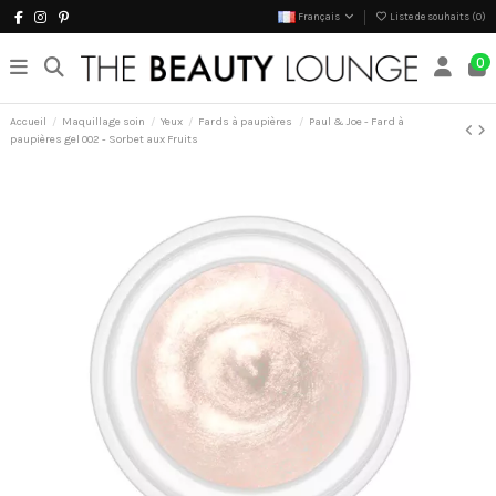
Français
Liste de souhaits (
0
)
0
Accueil
Maquillage soin
Yeux
Fards à paupières
Paul & Joe - Fard à
paupières gel 002 - Sorbet aux Fruits