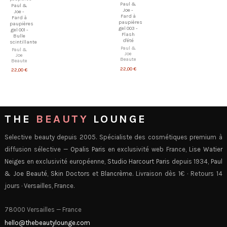
Paul &
Paul &
Joe -
Joe -
Fard à
Fard à
paupières
paupières
gel 003 -
gel 001 -
Flash
Bulle
d'été
scintillante
Paul &
Paul &
Joe
Joe
Beaute
Beaute
22,00 €
22,00 €
THE
BEAUTY
LOUNGE
Selective beauty depuis 2005. Spécialiste des cosmétiques premium à
diffusion sélective —
Opalis Paris
en exclusivité web France,
Lise Watier
Neiges
en exclusivité européenne,
Studio Harcourt Paris
depuis 1934,
Paul
& Joe Beauté
,
Skin Doctors
et
Blancrème
. Livraison dès 1€ · Retours 14
jours · Versailles, France.
78000 Versailles — France
hello@thebeautylounge.com