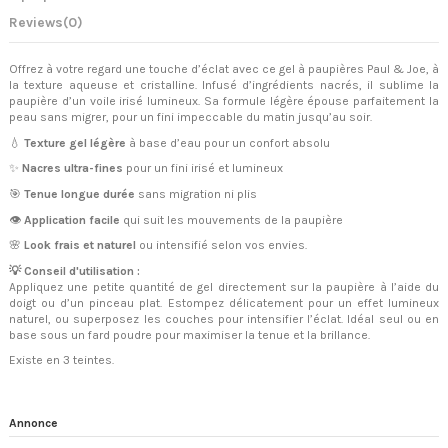
Reviews
(0)
Offrez à votre regard une touche d’éclat avec ce gel à paupières
Paul & Joe
, à
la texture aqueuse et cristalline. Infusé d’ingrédients nacrés, il sublime la
paupière d’un voile irisé lumineux. Sa formule légère épouse parfaitement la
peau sans migrer, pour un fini impeccable du matin jusqu’au soir.
💧
Texture gel légère
à base d’eau pour un confort absolu
✨
Nacres ultra-fines
pour un fini irisé et lumineux
🎯
Tenue longue durée
sans migration ni plis
👁️
Application facile
qui suit les mouvements de la paupière
🌸
Look frais et naturel
ou intensifié selon vos envies.
💡 Conseil d'utilisation :
Appliquez une petite quantité de gel directement sur la paupière à l’aide du
doigt ou d’un pinceau plat. Estompez délicatement pour un effet lumineux
naturel, ou superposez les couches pour intensifier l’éclat. Idéal seul ou en
base sous un fard poudre pour maximiser la tenue et la brillance.
Existe en 3 teintes.
Annonce