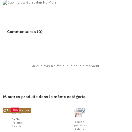
Commentaires (0)
Aucun avis n'a été publié pour le moment.
16 autres produits dans la même catégorie :
-50%
Rupture de stock
Be Chic
Fards à
- Palette
paupières
Blonde
Palette