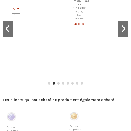
maquillage
001
"Friends"
8,00 €
Paul &
16,00 €
Joe
Beaute
42,00 €
Les clients qui ont acheté ce produit ont également acheté :
Fards à
Fards à
paupières
paupières