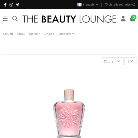
Français
Liste de souhaits (
0
)
0
Accueil
Maquillage soin
Ongles
Dissolvant
Choisir
1