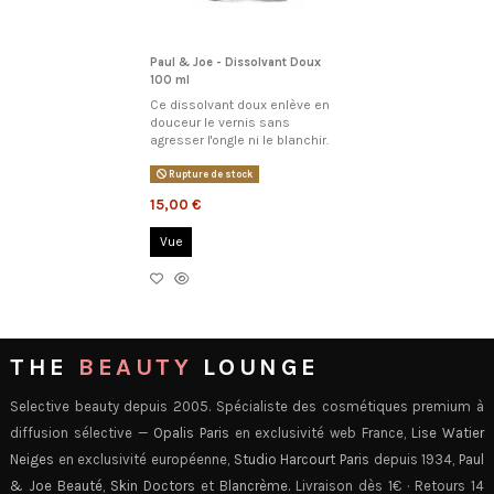
Paul & Joe - Dissolvant Doux
100 ml
Ce dissolvant doux enlève en
douceur le vernis sans
agresser l'ongle ni le blanchir.
Rupture de stock
15,00 €
Vue
THE
BEAUTY
LOUNGE
Selective beauty depuis 2005. Spécialiste des cosmétiques premium à
diffusion sélective —
Opalis Paris
en exclusivité web France,
Lise Watier
Neiges
en exclusivité européenne,
Studio Harcourt Paris
depuis 1934,
Paul
& Joe Beauté
,
Skin Doctors
et
Blancrème
. Livraison dès 1€ · Retours 14