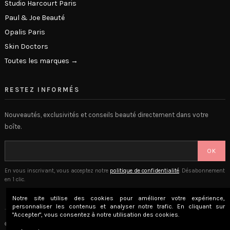
Studio Harcourt Paris
Paul & Joe Beauté
Opalis Paris
Skin Doctors
Toutes les marques →
RESTEZ INFORMÉS
Nouveautés, exclusivités et conseils beauté directement dans votre
boîte.
OK
En vous inscrivant, vous acceptez notre
politique de confidentialité
. Désabonnement
en 1 clic.
Notre site utilise des cookies pour améliorer votre expérience,
personnaliser les contenus et analyser notre trafic. En cliquant sur
"Accepter", vous consentez à notre utilisation des cookies.
© 2026 The Beauty Lounge · Place Privée SAS · Versailles, France