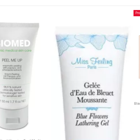
Promo !
ssant
 - Thé Vert &
Miss Ferling - Eglantine & son Fluide Etonnant -
50 ml
Purality - D
Miss Ferling
38,50 €