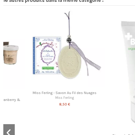
16 autres produits dans la même catégorie :
Promo !
Promo !
-50%
Hydratant & Nourrissant
Hydratant & Nourri
Blancrème - Trio essentiels pour le visage - Thé
Blancrème - Soin visage duo
vert & Concombre
Concombre
Blancrème
Blancrème
23,90 €
8,75 €
17,50 €