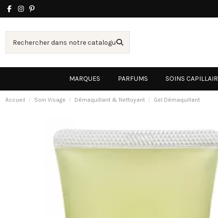
MARQUES
PARFUMS
SOINS CAPILLAI
Accueil
Soin Visage
Démaquillant & Nettoyant
Gel Démaquillant