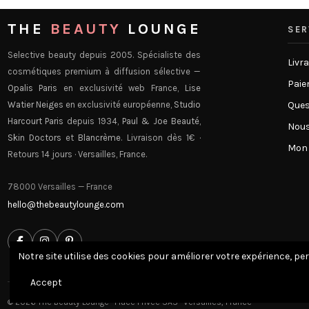
THE
BEAUTY
LOUNGE
SER
Selective beauty depuis 2005. Spécialiste des
Livr
cosmétiques premium à diffusion sélective —
Paie
Opalis Paris
en exclusivité web France,
Lise
Watier Neiges
en exclusivité européenne,
Studio
Ques
Harcourt Paris
depuis 1934,
Paul & Joe Beauté
,
Nous
Skin Doctors
et
Blancrème
. Livraison dès 1€ ·
Mon
Retours 14 jours · Versailles, France.
78000 Versailles — France
hello@thebeautylounge.com
Notre site utilise des cookies pour améliorer votre expérience, pe
Accept
© 2026 The Beauty Lounge · Place Privée SAS · Versailles, France