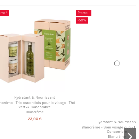
Promo !
Soin Visage
Hydratant & Nourrissant
uo Equilibrant Anti Pollution
Blancrème - Trio Essentiels pour le visage - Thé
Vert & Concombre
39,00 €
Blancrème