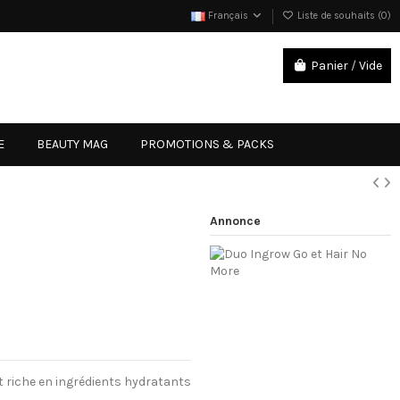
Français
Liste de souhaits (
0
)
Panier
/
Vide
Connexion
E
BEAUTY MAG
PROMOTIONS & PACKS
Annonce
t riche en ingrédients hydratants