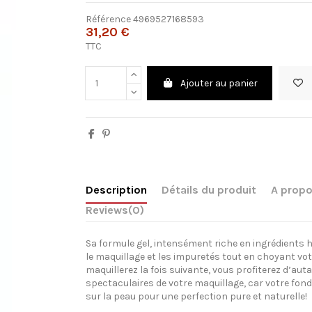
Référence
4969527168593
31,20 €
TTC
Ajouter au panier
Description
Détails du produit
A propo
Reviews
(0)
Sa formule gel, intensément riche en ingrédients 
le maquillage et les impuretés tout en choyant vo
maquillerez la fois suivante, vous profiterez d’aut
spectaculaires de votre maquillage, car votre fond
sur la peau pour une perfection pure et naturelle!