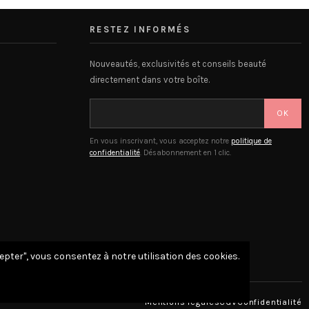
RESTEZ INFORMÉS
Nouveautés, exclusivités et conseils beauté
directement dans votre boîte.
OK
En vous inscrivant, vous acceptez notre
politique de
confidentialité
. Désabonnement en 1 clic.
cepter", vous consentez à notre utilisation des cookies.
Mentions légales
CGV
Confidentialité