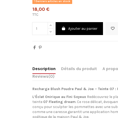
Derniers articles en stock
18,00 €
TTC
Ajouter au panier
Description
Détails du produit
A propo
Reviews
(0)
Recharge Blush Poudre Paul & Joe – Teinte 07 :
L’Éclat Onirique au Fini Soyeux
Redécouvrez le plai
teinte
07 Fleeting dream
. Ce rose délicat, évoquan
conçu pour sculpter les pommettes avec une subti
comme une caresse garantit une application homog
poétique de la maison Paul & Joe.