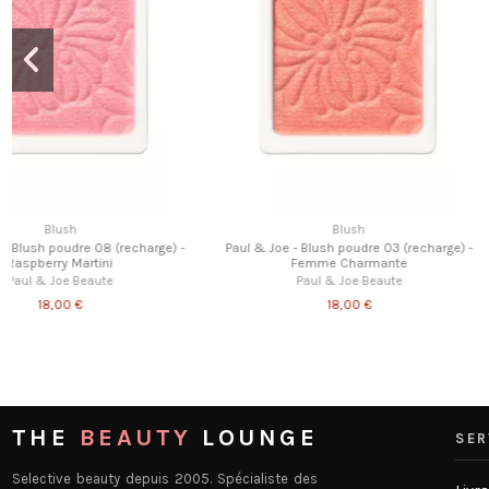
Lèvres
Maquillage soi
Coffret Maquillage VII 101 - Noël 2019
Paul & Joe - Fards à joues ge
Les Merveilleuses Ladurée
Paul & Joe Beau
28,00 €
56,00 €
29,00 €
THE
BEAUTY
LOUNGE
SER
Selective beauty depuis 2005. Spécialiste des