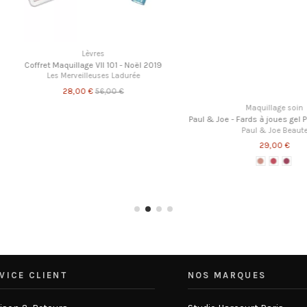
Lèvres
n
Coffret Maquillage Noël 2019
l Printemps 2021
Les Merveilleuses Ladurée
te
28,00 €
56,00 €
Paul & Joe - Bl
P
VICE CLIENT
NOS MARQUES