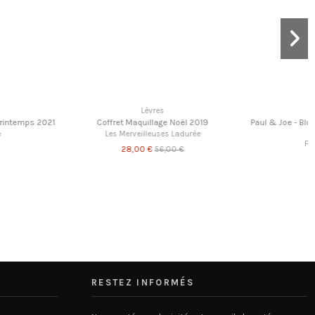
Blush
Paul & Joe - Blush poudre 10 (recharge) -
Vintage Showgirl
Paul & Joe Beaute
Blush
18,00 €
ush poudre 09 (recharge) - Fou
de Toi
aul & Joe Beaute
18,00 €
RESTEZ INFORMÉS