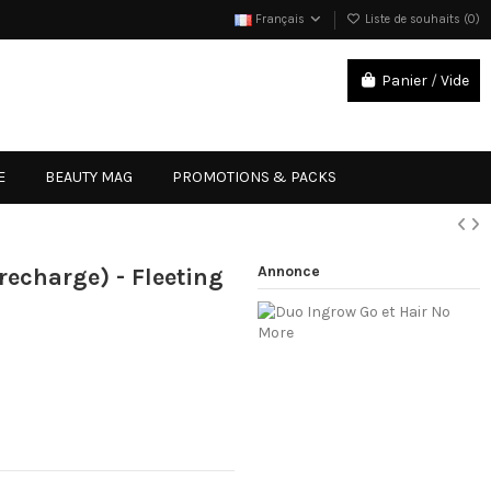
Français
Liste de souhaits (
0
)
Panier
/
Vide
Connexion
E
BEAUTY MAG
PROMOTIONS & PACKS
Annonce
recharge) - Fleeting