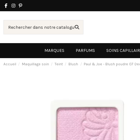
MARQUES
PARFUMS
SOINS CAPILLAI
Accueil
Maquillage soin
Teint
Blush
Paul & Joe - Blush poudre 07 (re