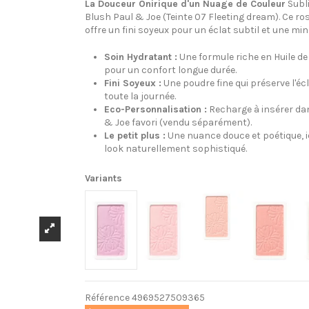
La Douceur Onirique d'un Nuage de Couleur
Subli
Blush Paul & Joe (Teinte 07 Fleeting dream). Ce ros
offre un fini soyeux pour un éclat subtil et une min
Soin Hydratant :
Une formule riche en Huile de
pour un confort longue durée.
Fini Soyeux :
Une poudre fine qui préserve l'écl
toute la journée.
Eco-Personnalisation :
Recharge à insérer da
& Joe favori (vendu séparément).
Le petit plus :
Une nuance douce et poétique, id
look naturellement sophistiqué.
Variants
Référence
4969527509365