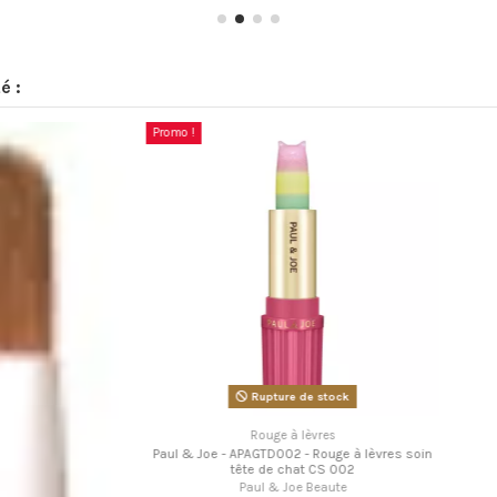
é :
Promo !
Rupture de stock
Rouge à lèvres
Paul & Joe - APAGTD002 - Rouge à lèvres soin
tête de chat CS 002
Paul & Joe Beaute