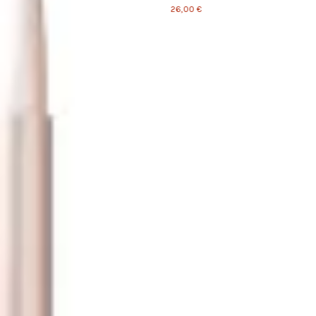
26,00 €
Etu
P