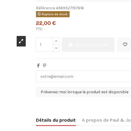
Référence
4969527197616
Rupture de stock
22,00 €
TTC
Ajouter au panier
Détails du produit
A propos de Paul & J