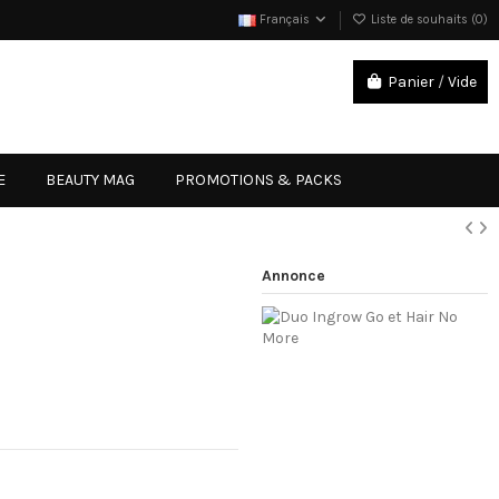
Français
Liste de souhaits (
0
)
Panier
/
Vide
Connexion
E
BEAUTY MAG
PROMOTIONS & PACKS
Annonce