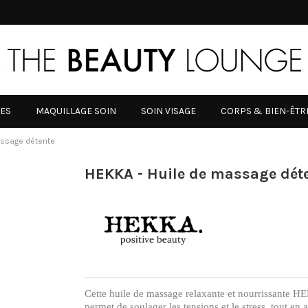
RES
MAQUILLAGE SOIN
SOIN VISAGE
CORPS & BIEN-ÊTR
assage détente
HEKKA - Huile de massage dét
Cette huile de massage relaxante et nourrissante 
permet de soulager les tensions et le stress, tout en 