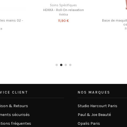
 et Hydratante -
Baija - Savon Noir Eucalyptus 50 ml
Miss Ferling -
Baija
7,70 €
VICE CLIENT
NOS MARQUES
aison & Retours
Studio Harcourt Paris
ments sécurisés
Paul & Joe Beauté
tions fréquentes
Opalis Paris