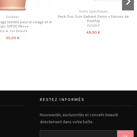
Rupture de stock
 Crème pour Ongles Déprimés et
Soins Spécifiques
Déprimants
Kit duo bien-être HEKKA
B
Miss Ferling
Hekka
14,50 €
27,90 €
RESTEZ INFORMÉS
Nouveautés, exclusivités et conseils beauté
directement dans votre boîte.
OK