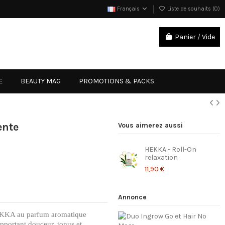
Français
Liste de souhaits (
0
)
Panier
/
Vide
Connexion
E
BEAUTY MAG
PROMOTIONS & PACKS
ente
Vous aimerez aussi
HEKKA - Roll-On
relaxation
11,90 €
Annonce
HEKKA au parfum aromatique
apportant douceur, tonus et