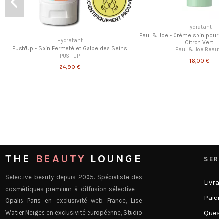
Soins Spécifiques
Pack Duo - Ingrow Go (2 x 120ml) - Offre
Spéciale
Skin Doctors
44,00 €
Biomed - Lotion Raffermissante
Body Firmer
Biomed
19,90 €
THE
BEAUTY
LOUNGE
SER
Selective beauty depuis 2005. Spécialiste des
Livr
cosmétiques premium à diffusion sélective —
Paie
Opalis Paris
en exclusivité web France,
Lise
Watier Neiges
en exclusivité européenne,
Studio
Ques