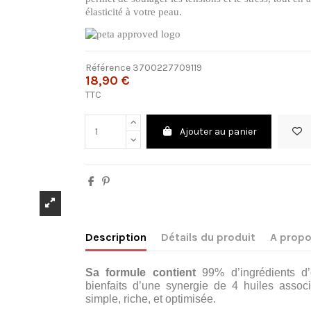
élasticité à votre peau.
Référence
3700227709119
18,90 €
TTC
Ajouter au panier
Description
Détails du produit
A propo
Sa formule contient
99% d’ingrédients d’o
bienfaits d’une synergie de 4 huiles asso
simple, riche, et optimisée.