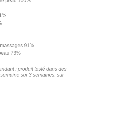
otre peau 100%
91%
%
de massages 91%
 peau 73%
endant : produit testé dans des
ar semaine sur 3 semaines, sur