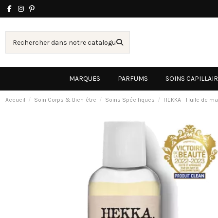
MARQUES
PARFUMS
SOINS CAPILLAI
Accueil
Soin Corps & Bien-être
Soins Spécifiques
HEKKA - Huile de m