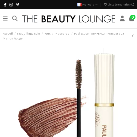
Français
Liste de souhaits (
0
)
0
Accueil
Maquillage soin
Yeux
Mascaras
Paul & Joe - APAFEA03 - Mascara 03
Marron Rouge