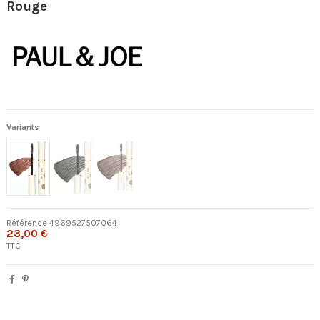
Rouge
Variants
Référence
4969527507064
23,00 €
TTC