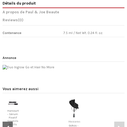
Détails du produit
A propos de Paul & Joe Beaute
Reviews
(0)
Contenance
7.5 ml / Net Wt. 0.24 fl. oz.
Annonce
Vous aimerez aussi
Harcourt
- Sérum
Fixatif
Sourcils
Mascaras
& Cils
Gokos -