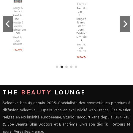
Lèvres
Rouge à
Paul &
lèvres
Joe -
Etui
Paul &
rouge à
Joe -
lèvres
Rouge à
Chat
lèvres
Doré -
Etincelant
Edition
001
Limitée
Paul &
R
Joe
Beaute
Paul &
Joe
19,00 €
Beaute
16,00 €
THE
BEAUTY
LOUNGE
Selective beauty depuis 2005. Spécialiste des cosmétiques premium à
diffusion sélective —
Opalis Paris
en exclusivité web France,
Lise Watier
Neiges
en exclusivité européenne,
Studio Harcourt Paris
depuis 1934,
Paul
& Joe Beauté
,
Skin Doctors
et
Blancrème
. Livraison dès 1€ · Retours 14
jours · Versailles, France.