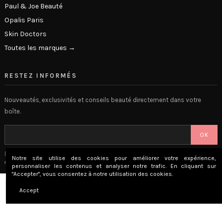
Paul & Joe Beauté
Opalis Paris
Skin Doctors
Toutes les marques →
RESTEZ INFORMÉS
Nouveautés, exclusivités et conseils beauté directement dans votre
boîte.
OK
En vous inscrivant, vous acceptez notre
politique de confidentialité
. Désabonnement
Notre site utilise des cookies pour améliorer votre expérience,
en 1 clic.
personnaliser les contenus et analyser notre trafic. En cliquant sur
"Accepter", vous consentez à notre utilisation des cookies.
Ajouter au panier
Accept
© 2026 The Beauty Lounge · Place Privée SAS · Versailles, France
Mentions légales
CGV
Confidentialité