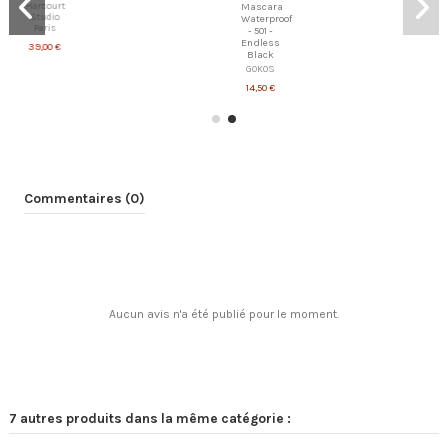
Harcourt
Mascara
Studio
Waterproof
Paris
- 501 -
Endless
39,00 €
Black
GOKOS
14,50 €
Commentaires (0)
Aucun avis n'a été publié pour le moment.
7 autres produits dans la même catégorie :