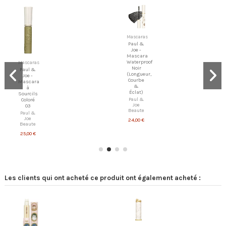
Mascaras
Paul &
Joe -
Mascara
Waterproof
Mascaras
Noir
Paul &
(Longueur,
Joe -
Courbe
Mascara
&
à
Éclat)
Sourcils
Paul &
Coloré
Joe
03
Beaute
Paul &
Joe
24,00 €
Beaute
25,00 €
Les clients qui ont acheté ce produit ont également acheté :