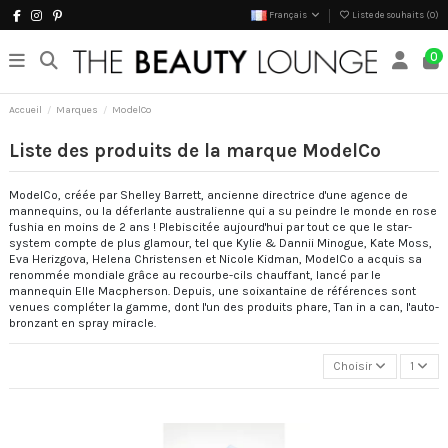
Français
Liste de souhaits (
0
)
0
Accueil
Marques
ModelCo
Liste des produits de la marque ModelCo
ModelCo, créée par Shelley Barrett, ancienne directrice d'une agence de
mannequins, ou la déferlante australienne qui a su peindre le monde en rose
fushia en moins de 2 ans ! Plebiscitée aujourd'hui par tout ce que le star-
system compte de plus glamour, tel que Kylie & Dannii Minogue, Kate Moss,
Eva Herizgova, Helena Christensen et Nicole Kidman, ModelCo a acquis sa
renommée mondiale grâce au recourbe-cils chauffant, lancé par le
mannequin Elle Macpherson. Depuis, une soixantaine de références sont
venues compléter la gamme, dont l'un des produits phare, Tan in a can, l'auto-
bronzant en spray miracle.
Choisir
1