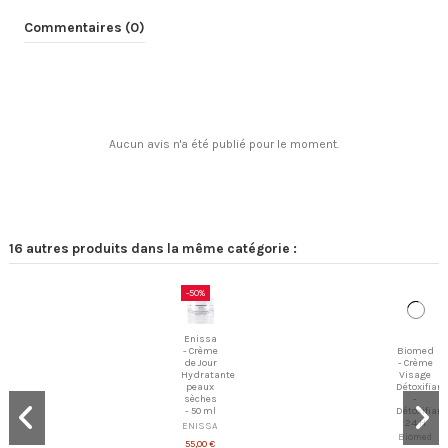
Commentaires (0)
Aucun avis n'a été publié pour le moment.
16 autres produits dans la même catégorie :
-50%
Biomed
Enissa
- Crème
- Crème
Visage
de Jour
Détoxifiante
Hydratante
-
peaux
Détoxifiant
sèches
24 H
- 50 ml
Biomed
ENISSA
25,00 €
55,00 €