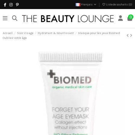
Français
Liste de souhaits (
0
)
0
Accueil
Soin Visage
Hydratant & Nourrissant
Masque pour les yeux Biomed
Oubliez votre âge