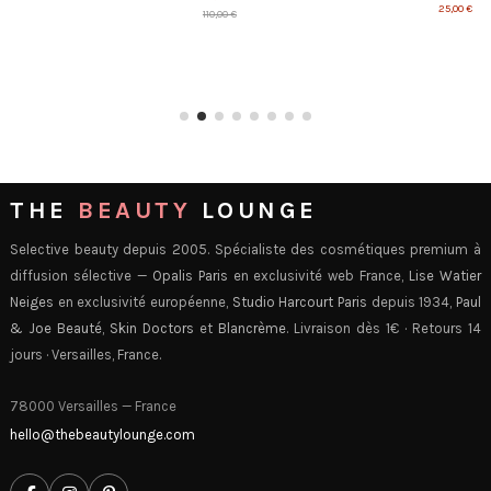
110,00 €
THE
BEAUTY
LOUNGE
Selective beauty depuis 2005. Spécialiste des cosmétiques premium à
diffusion sélective —
Opalis Paris
en exclusivité web France,
Lise Watier
Neiges
en exclusivité européenne,
Studio Harcourt Paris
depuis 1934,
Paul
& Joe Beauté
,
Skin Doctors
et
Blancrème
. Livraison dès 1€ · Retours 14
jours · Versailles, France.
78000 Versailles — France
hello@thebeautylounge.com