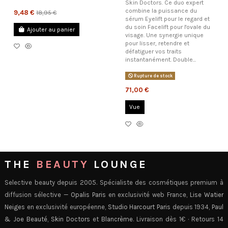
Skin Doctors. Ce duo expert
combine la puissance du
9,48 €
18,95 €
sérum Eyelift pour le regard et
du soin Facelift pour l'ovale du
Ajouter au panier
visage. Une synergie unique
pour lisser, retendre et
défatiguer vos traits
instantanément. Double...
Rupture de stock
71,00 €
Vue
THE
BEAUTY
LOUNGE
Selective beauty depuis 2005. Spécialiste des cosmétiques premium à
diffusion sélective —
Opalis Paris
en exclusivité web France,
Lise Watier
Neiges
en exclusivité européenne,
Studio Harcourt Paris
depuis 1934,
Paul
& Joe Beauté
,
Skin Doctors
et
Blancrème
. Livraison dès 1€ · Retours 14