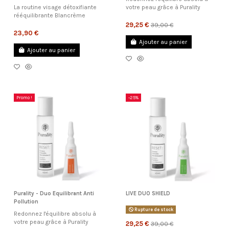
La routine visage détoxifiante
votre peau grâce à Purality
rééquilibrante Blancrème
29,25 €
39,00 €
23,90 €
Ajouter au panier
Ajouter au panier
Promo !
-25%
Purality - Duo Equilibrant Anti
LIVE DUO SHIELD
Pollution
Rupture de stock
Redonnez l'équilibre absolu à
votre peau grâce à Purality
29,25 €
39,00 €