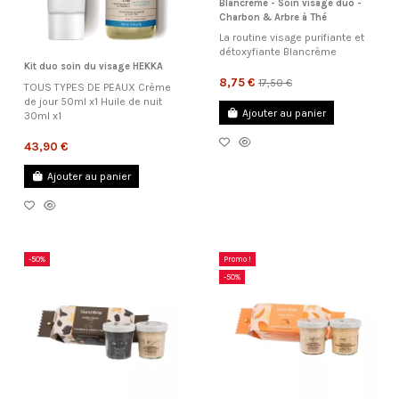
Blancrème - Soin visage duo -
Charbon & Arbre à Thé
La routine visage purifiante et
détoxyfiante Blancrème
Kit duo soin du visage HEKKA
8,75 €
17,50 €
TOUS TYPES DE PEAUX Crème
de jour 50ml x1 Huile de nuit
Ajouter au panier
30ml x1
43,90 €
Ajouter au panier
-50%
Promo !
-50%