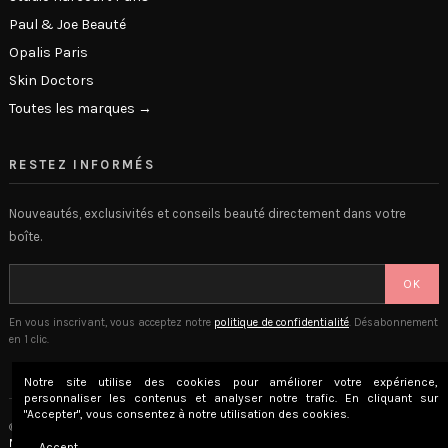
Paul & Joe Beauté
Opalis Paris
Skin Doctors
Toutes les marques →
RESTEZ INFORMÉS
Nouveautés, exclusivités et conseils beauté directement dans votre
boîte.
OK
En vous inscrivant, vous acceptez notre
politique de confidentialité
. Désabonnement
en 1 clic.
Notre site utilise des cookies pour améliorer votre expérience,
personnaliser les contenus et analyser notre trafic. En cliquant sur
"Accepter", vous consentez à notre utilisation des cookies.
© 2026 The Beauty Lounge · Place Privée SAS · Versailles, France
Mentions légales
CGV
Confidentialité
Accept