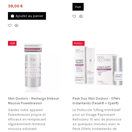
39,00 €
Vue
Ajouter au panier
-50%
Promo !
Skin Doctors - Recharge Embout
Pack Duo Skin Doctors - Effets
Mousse Powerbrasion
Instantanés (Facelift + Eyelift)
Gardez votre appareil
Le Protocole "Lifting Immédiat"
Powerbrasion propre et
pour un Visage Rayonnant
efficace en remplacant
Retrouvez 10 ans de jeunesse
régulièrement l'embout
en quelques minutes avec le
mousse exfoliant.
Pack Effets Instantanés de