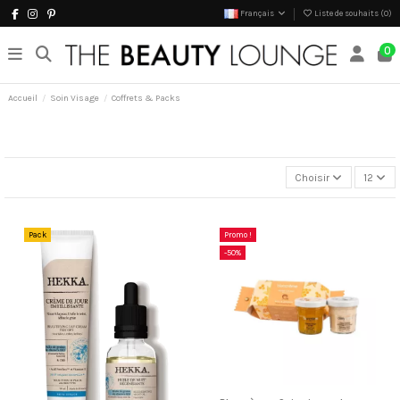
Français
Liste de souhaits (
0
)
0
Accueil
Soin Visage
Coffrets & Packs
Choisir
12
Pack
Promo !
-50%