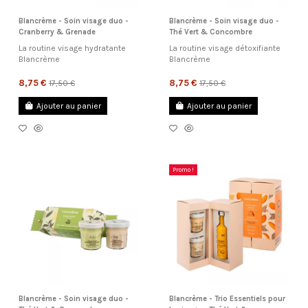
Blancrème - Soin visage duo -
Blancrème - Soin visage duo -
Cranberry & Grenade
Thé Vert & Concombre
La routine visage hydratante
La routine visage détoxifiante
Blancrème
Blancrème
8,75 €
8,75 €
17,50 €
17,50 €
Ajouter au panier
Ajouter au panier
Promo !
Blancrème - Soin visage duo -
Blancrème - Trio Essentiels pour