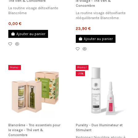
Thé Vert & Concombre
le visage - Thé Vert &
Concombre
La routine visage détoxifiante
Blancrème
La routine visage détoxifiante
rééquilibrante Blancrème
0,00 €
23,90 €
Ajouter au panier
Ajouter au panier
Promo !
Promo !
-25%
Blancrème - Trio essentiels pour
Purality - Duo Illuminateur et
le visage - Thé vert &
Stimulant
Concombre
Redonnez l'équilibre absolu à