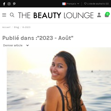
Français
Liste de souhaits (
0
)
0
Accueil
Blog
8-2023
Publié dans :"2023 - Août"