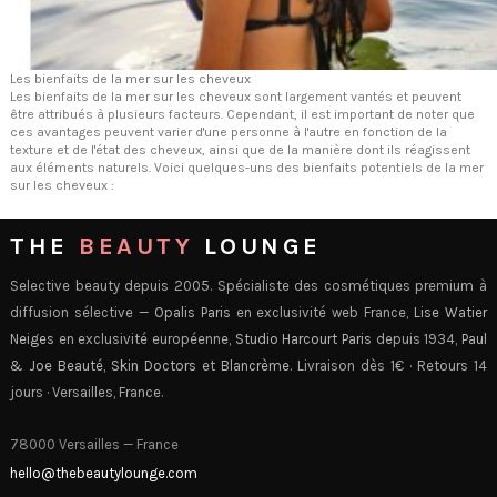
Les bienfaits de la mer sur les cheveux
Les bienfaits de la mer sur les cheveux sont largement vantés et peuvent
être attribués à plusieurs facteurs. Cependant, il est important de noter que
ces avantages peuvent varier d'une personne à l'autre en fonction de la
texture et de l'état des cheveux, ainsi que de la manière dont ils réagissent
aux éléments naturels. Voici quelques-uns des bienfaits potentiels de la mer
sur les cheveux :
THE
BEAUTY
LOUNGE
Selective beauty depuis 2005. Spécialiste des cosmétiques premium à
diffusion sélective —
Opalis Paris
en exclusivité web France,
Lise Watier
Neiges
en exclusivité européenne,
Studio Harcourt Paris
depuis 1934,
Paul
& Joe Beauté
,
Skin Doctors
et
Blancrème
. Livraison dès 1€ · Retours 14
jours · Versailles, France.
78000 Versailles — France
hello@thebeautylounge.com