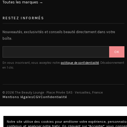
Toutes les marques →
RESTEZ INFORMÉS
Nouveautés, exclusivités et conseils beauté directement dans votre
boîte.
OK
En vous inscrivant, vous acceptez notre
politique de confidentialité
. Désabonnement
en 1 clic.
© 2026 The Beauty Lounge · Place Privée SAS · Versailles, France
Mentions légales
CGV
Confidentialité
Notre site utilise des cookies pour améliorer votre expérience, personnalis
contenus et analyser notre trafic. En cliquant sur "Accepter", vous conse