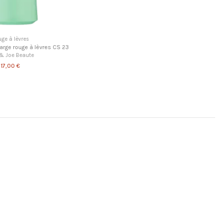
ing - Après-Shampoing
Accueil
els capillaires HEKKA - Répare,
Paul & Joe - APAHZG003 - Etui à Rouge à Lèvres
 et Protège Vos Cheveux
P 003 - Edition Limitée
Hekka
Paul & Joe Beaute
46,90 €
9,00 €
51,70 €