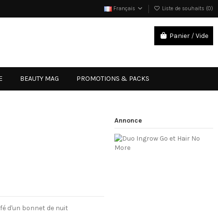
Français
Liste de souhaits (
0
)
Panier
/
Vide
Connexion
E
BEAUTY MAG
PROMOTIONS & PACKS
Annonce
fé d'un bonnet de nuit