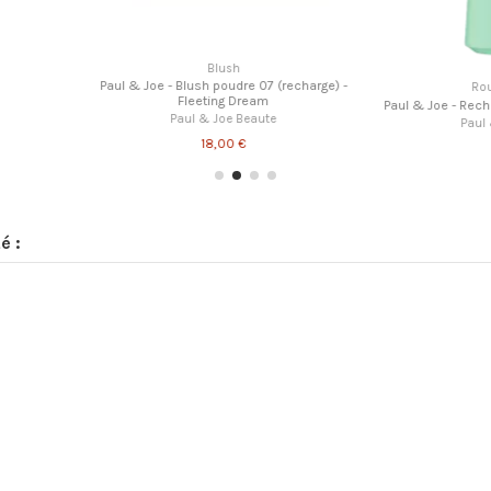
Fards à paupières
Shampo
 mains - Edition
Paul & Joe - Fard à paupières gel 003 - Flash
Trio soin natur
URA
d'été
Nourrit
te
Paul & Joe Beaute
22,00 €
é :