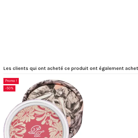
Hydratant
Rouge à lèvres
Paul & Joe - 🌸 Crème pour les
Paul & Joe - Etui rouge à lèvres 085
limitée 002 SAK
Paul & Joe Beaute
Paul & Joe Beau
9,00 €
15,00 €
Les clients qui ont acheté ce produit ont également achet
Promo !
-50%