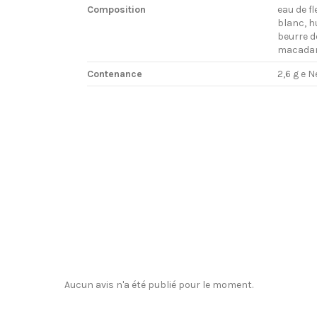
Composition
eau de fl
blanc, hu
beurre de
macada
Contenance
2,6 g e N
Aucun avis n'a été publié pour le moment.