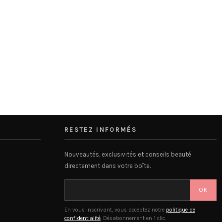
RESTEZ INFORMÉS
Nouveautés, exclusivités et conseils beauté
directement dans votre boîte.
OK
En vous inscrivant, vous acceptez notre
politique de
confidentialité
. Désabonnement en 1 clic.