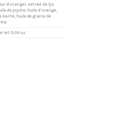
eur d’oranger, extrait de lys
ile de jojoba, huile d’orange,
 karité, huile de graine de
mia
et Wt 0.09 oz.