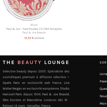
Blush
Paul & Joe - Fard Poudre CS 090 Amaryllis
Paul & Joe Beaute
13,50 €
27,00 €
THE
BEAUTY
LOUNGE
SER
Selective beauty depuis 2005. Spécialiste des
Livr
cosmétiques premium à diffusion sélective —
Paie
Opalis Paris
en exclusivité web France,
Lise
Watier Neiges
en exclusivité européenne,
Studio
Ques
Harcourt Paris
depuis 1934,
Paul & Joe Beauté
,
Nous
Skin Doctors
et
Blancrème
. Livraison dès 1€ ·
Mon
Retours 14 jours · Versailles, France.