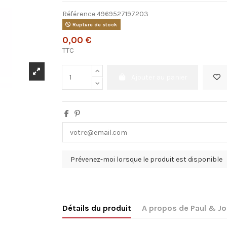
Référence
4969527197203
Rupture de stock
0,00 €
TTC
Ajouter au panier
Détails du produit
A propos de Paul & J