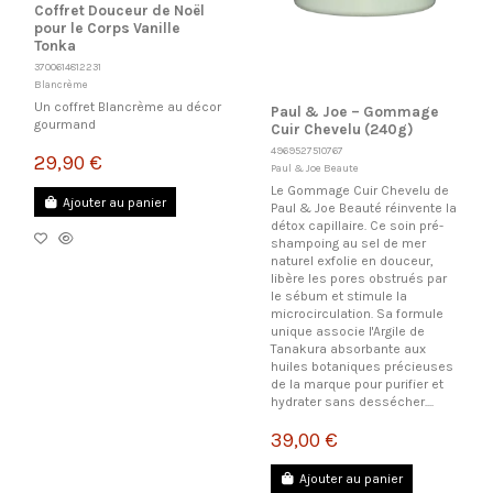
Coffret Douceur de Noël
pour le Corps Vanille
Tonka
3700614812231
Blancrème
Un coffret Blancrème au décor
Paul & Joe – Gommage
gourmand
Cuir Chevelu (240g)
4969527510767
29,90 €
Paul & Joe Beaute
Le Gommage Cuir Chevelu de
Ajouter au panier
Paul & Joe Beauté réinvente la
détox capillaire. Ce soin pré-
shampoing au sel de mer
naturel exfolie en douceur,
libère les pores obstrués par
le sébum et stimule la
microcirculation. Sa formule
unique associe l'Argile de
Tanakura absorbante aux
huiles botaniques précieuses
de la marque pour purifier et
hydrater sans dessécher....
39,00 €
Ajouter au panier